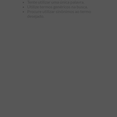
Tente utilizar uma única palavra.
9
º
manga longa
Utilize termos genéricos na busca.
Procure utilizar sinônimos ao termo
10
º
piquet
desejado.