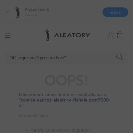
AleatoryStore
Instalar
Compras
TERMOS MAIS BUSCADOS
Olá, o que você procura hoje?
1
º
camisas polo
2
º
camiseta listrada
OOPS!
3
º
boné
4
º
camiseta
Não encontramos nenhum resultado para
5
º
jaqueta
"
camisa-xadrez-aleatory-flanela-zest7080-
5
"
6
º
pima
O que eu faço?
7
º
bermuda
8
º
kids
Verifique os termos digitados.