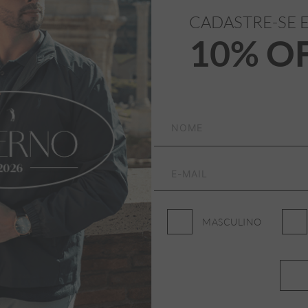
CADASTRE-SE 
10% O
MASCULINO