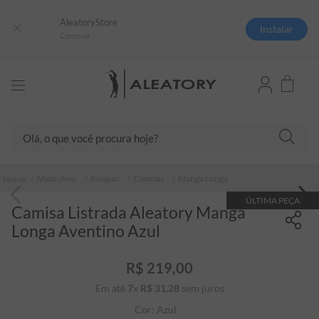
AleatoryStore
Instalar
Compras
Olá, o que você procura hoje?
TERMOS MAIS BUSCADOS
Masculino
Roupas
Camisas
Manga Longa
1
º
camisas polo
ÚLTIMA PEÇA
Camisa Listrada Aleatory Manga
2
º
camiseta listrada
Longa Aventino Azul
3
º
boné
4
º
camiseta
R$
219
,
00
Em até
7
x
R$
31
5
,
º
28
sem juros
jaqueta
Cor:
Azul
6
º
pima