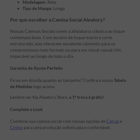
Modelagem:
Reta
Tipo de Manga:
Longa
Por que escolher a Camisa Social Aleatory?
Nossas Camisas Sociais unem a alfaiataria clássica ao toque
contemporâneo. Com tecidos de toque macio e corte
estruturado, elas oferecem excelente caimento para os
compromissos mais formais ou para um visual casual chic
impecável ao longo de todo o dia.
Garantia de Ajuste Perfeito
Ficou em dúvida quanto ao tamanho? Confira a nossa
Tabela
de Medidas
logo acima.
Lembre-se: Na Aleatory Store,
a 1ª troca é grátis!
Complete o Look
Combine sua camisa social com nossas opções de
Calças
e
Cintos
para uma produção sofisticada e confortável.