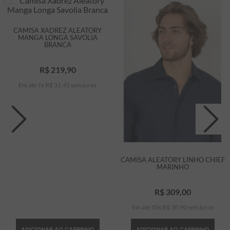
CAMISA XADREZ ALEATORY
MANGA LONGA SAVOLIA
BRANCA
R$
219
,
90
Em até
7
x
R$
31
,
41
sem juros
CAMISA ALEATORY LINHO CHIEF
MARINHO
R$
309
,
00
Em até
10
x
R$
30
,
90
sem juros
ADICIONAR AO CARRINHO
ADICIONAR AO CARRINHO