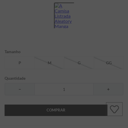
7
º
bermuda
8
º
kids
9
º
manga longa
10
º
piquet
Tamanho
P
M
G
GG
Quantidade
－
＋
COMPRAR