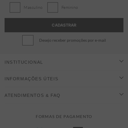
Masculino
Feminino
Desejo receber promoções por e-mail
INSTITUCIONAL
CONHEÇA A ALEATORY
INFORMAÇÕES ÚTEIS
INDICAÇÃO E DESCONTO
COMO COMPRAR
ATENDIMENTOS & FAQ
PRAZOS DE ENTREGA
FALE CONOSCO
FORMAS DE PAGAMENTO
FORMAS DE PAGAMENTO
DÚVIDAS
POLÍTICA DE PRIVACIDADE