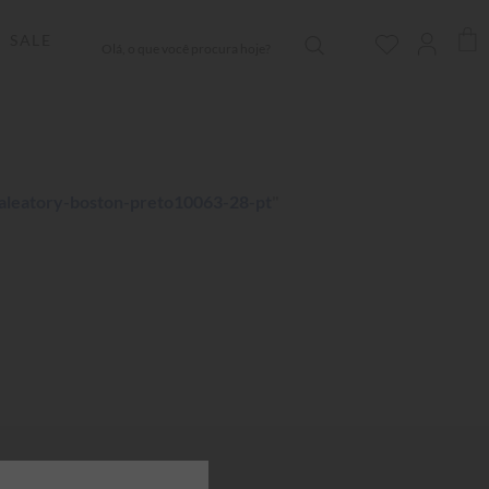
Olá, o que você procura hoje?
SALE
aleatory-boston-preto10063-28-pt
"