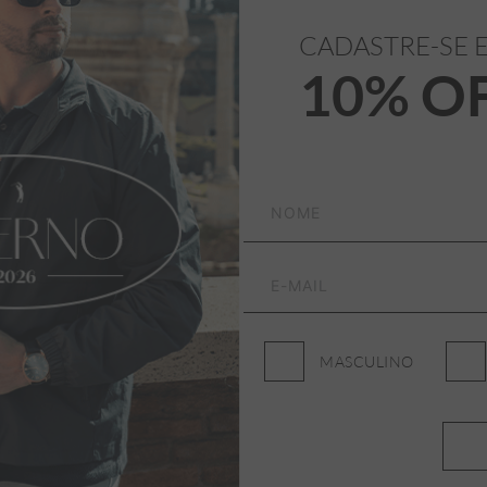
ASSINE NOSSA NEWSLETTER
CADASTRE-SE 
Receba promoções, lançamentos e novidades da Aleatory
10% O
Masculino
Feminino
MASCULINO
Desejo receber promoções por e-mail