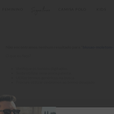
Signature
FEMININO
CAMISA POLO
KIDS
TERMOS MAIS BUSCADOS
1
º
camisas polo
2
º
camiseta listrada
Não encontramos nenhum resultado para "
blusao-moletom-
3
º
boné
O que eu faço?
4
º
camiseta
5
º
pima
Verifique os termos digitados.
Tente utilizar uma única palavra.
6
º
jaqueta
Utilize termos genéricos na busca.
Procure utilizar sinônimos ao termo desejado.
7
º
bermuda
8
º
manga longa
9
º
kids
10
º
piquet