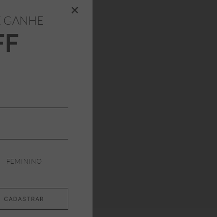
+
E GANHE
FF
FEMININO
CADASTRAR