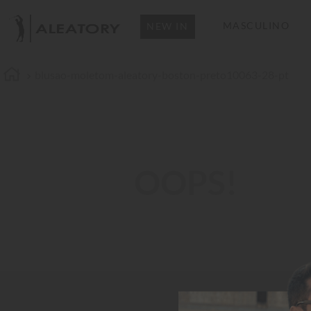
MASCULINO
NEW IN
blusao-moletom-aleatory-boston-preto10063-28-pt
OOPS!