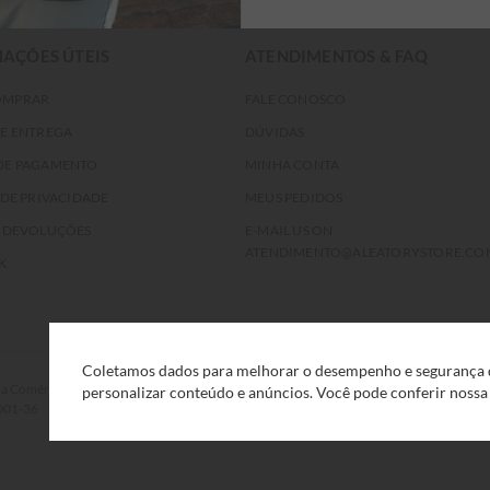
AÇÕES ÚTEIS
ATENDIMENTOS & FAQ
OMPRAR
FALE CONOSCO
DE ENTREGA
DÚVIDAS
DE PAGAMENTO
MINHA CONTA
 DE PRIVACIDADE
MEUS PEDIDOS
E DEVOLUÇÕES
E-MAIL US ON
ATENDIMENTO@ALEATORYSTORE.CO
K
Coletamos dados para melhorar o desempenho e segurança d
rcio Eletrônico e Serviços Ltda, com sede na Rua F, nº 329, LT12 QDXI
personalizar conteúdo e anúncios. Você pode conferir noss
0001-36