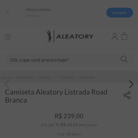
AleatoryStore
Instalar
Compras
Olá, o que você procura hoje?
TERMOS MAIS BUSCADOS
Masculino
Roupas
Camisetas
Listradas
1
º
camisas polo
Camiseta Aleatory Listrada Road
2
º
camiseta listrada
Branca
3
º
boné
4
º
jaqueta
R$
239
,
00
Em até
7
x
R$
34
5
,
º
14
sem juros
camiseta
Cor:
Branco
6
º
pima