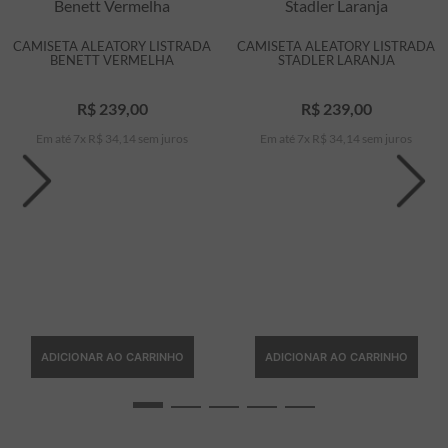
CAMISETA ALEATORY LISTRADA
CAMISETA ALEATORY LISTRADA
BENETT VERMELHA
STADLER LARANJA
R$
239
,
00
R$
239
,
00
Em até
7
x
R$
34
,
14
sem juros
Em até
7
x
R$
34
,
14
sem juros
ADICIONAR AO CARRINHO
ADICIONAR AO CARRINHO