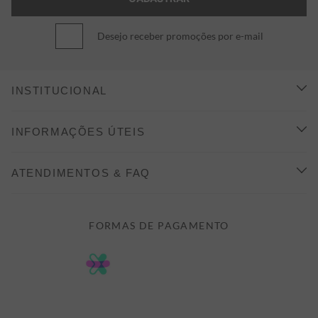
Desejo receber promoções por e-mail
INSTITUCIONAL
CONHEÇA A ALEATORY
INFORMAÇÕES ÚTEIS
INDICAÇÃO E DESCONTO
COMO COMPRAR
ATENDIMENTOS & FAQ
PRAZOS DE ENTREGA
FALE CONOSCO
FORMAS DE PAGAMENTO
FORMAS DE PAGAMENTO
DÚVIDAS
POLÍTICA DE PRIVACIDADE
MINHA CONTA
TROCAS E DEVOLUÇÕES
MEUS PEDIDOS
CASHBACK
E-MAIL US ON 
