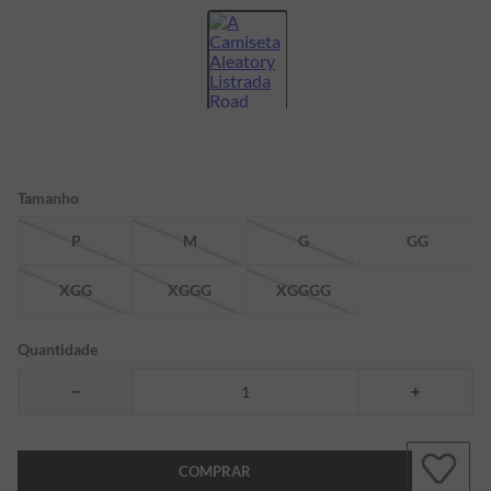
7
º
bermuda
8
º
kids
9
º
manga longa
10
º
piquet
Tamanho
P
M
G
GG
XGG
XGGG
XGGGG
Quantidade
－
＋
COMPRAR