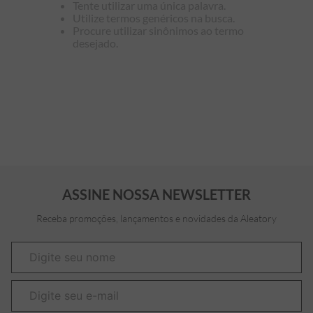
Tente utilizar uma única palavra.
Utilize termos genéricos na busca.
7
º
bermuda
Procure utilizar sinônimos ao termo
desejado.
8
º
kids
9
º
manga longa
10
º
piquet
ASSINE NOSSA NEWSLETTER
Receba promoções, lançamentos e novidades da Aleatory