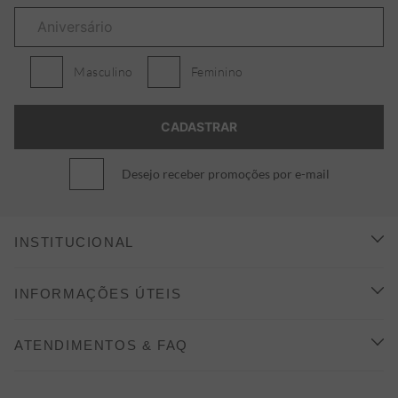
Masculino
Feminino
Desejo receber promoções por e-mail
INSTITUCIONAL
CONHEÇA A ALEATORY
INFORMAÇÕES ÚTEIS
INDICAÇÃO E DESCONTO
COMO COMPRAR
ATENDIMENTOS & FAQ
PRAZOS DE ENTREGA
FALE CONOSCO