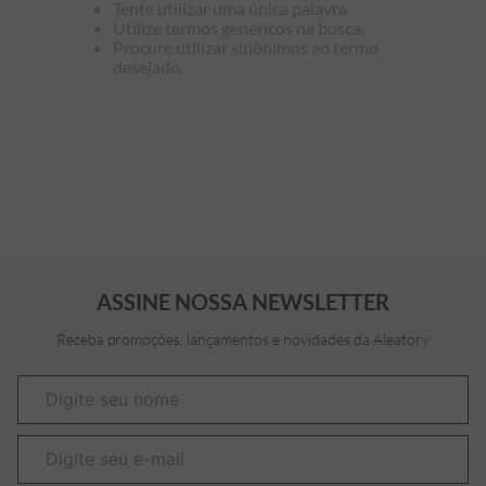
Tente utilizar uma única palavra.
Utilize termos genéricos na busca.
7
º
bermuda
Procure utilizar sinônimos ao termo
desejado.
8
º
kids
9
º
manga longa
10
º
piquet
ASSINE NOSSA NEWSLETTER
Receba promoções, lançamentos e novidades da Aleatory