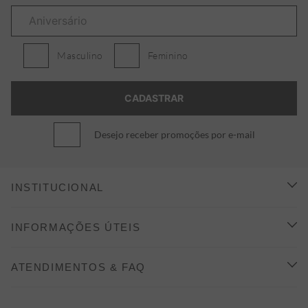
Masculino
Feminino
Desejo receber promoções por e-mail
INSTITUCIONAL
CONHEÇA A ALEATORY
INFORMAÇÕES ÚTEIS
INDICAÇÃO E DESCONTO
COMO COMPRAR
ATENDIMENTOS & FAQ
PRAZOS DE ENTREGA
FALE CONOSCO