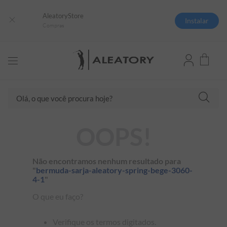
AleatoryStore
Instalar
Compras
Olá, o que você procura hoje?
TERMOS MAIS BUSCADOS
OOPS!
1
º
camisas polo
2
º
camiseta listrada
Não encontramos nenhum resultado para
"
bermuda-sarja-aleatory-spring-bege-3060-
3
º
boné
4-1
"
4
º
camiseta
O que eu faço?
5
º
pima
Verifique os termos digitados.
6
º
jaqueta