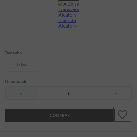
7
º
bermuda
8
º
kids
9
º
manga longa
10
º
piquet
Tamanho
Único
Quantidade
－
＋
COMPRAR