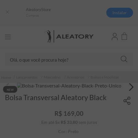
AleatoryStore
Instalar
Compras
Olá, o que você procura hoje?
TERMOS MAIS BUSCADOS
Lançamentos
Masculino
Acessórios
Bolsas e Mochilas
1
º
camisas polo
NEW
2
º
camiseta listrada
Bolsa Transversal Aleatory Black
3
º
boné
R$
169
,
00
4
º
camiseta
Em até
5
x
R$
33
,
80
sem juros
5
º
pima
Cor:
Preto
6
º
jaqueta