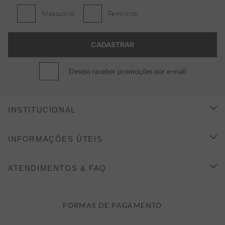
Masculino
Feminino
Desejo receber promoções por e-mail
INSTITUCIONAL
CONHEÇA A ALEATORY
INFORMAÇÕES ÚTEIS
INDICAÇÃO E DESCONTO
COMO COMPRAR
ATENDIMENTOS & FAQ
PRAZOS DE ENTREGA
FALE CONOSCO
FORMAS DE PAGAMENTO
FORMAS DE PAGAMENTO
DÚVIDAS