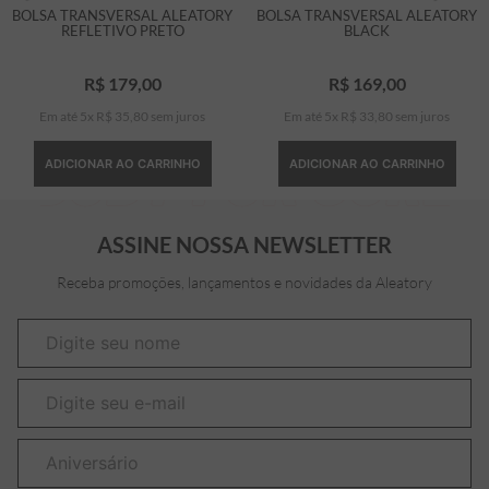
BOLSA TRANSVERSAL ALEATORY
BOLSA TRANSVERSAL ALEATORY
REFLETIVO PRETO
BLACK
R$
179
,
00
R$
169
,
00
Em até
5
x
R$
35
,
80
sem juros
Em até
5
x
R$
33
,
80
sem juros
ADICIONAR AO CARRINHO
ADICIONAR AO CARRINHO
ASSINE NOSSA NEWSLETTER
Receba promoções, lançamentos e novidades da Aleatory