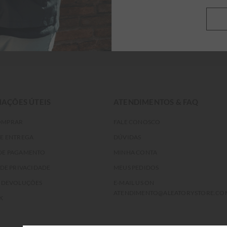
Desejo receber promoções por e-mail
AÇÕES ÚTEIS
ATENDIMENTOS & FAQ
OMPRAR
FALE CONOSCO
DE ENTREGA
DÚVIDAS
DE PAGAMENTO
MINHA CONTA
 DE PRIVACIDADE
MEUS PEDIDOS
E DEVOLUÇÕES
E-MAIL US ON
ATENDIMENTO@ALEATORYSTORE.CO
K