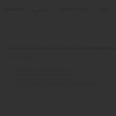
Signature
FEMININO
CAMISA POLO
KIDS
TERMOS MAIS BUSCADOS
1
º
camisas polo
2
º
camiseta listrada
Não encontramos nenhum resultado para "
bone-aleatory-b
3
º
boné
O que eu faço?
4
º
jaqueta
5
º
camiseta
Verifique os termos digitados.
Tente utilizar uma única palavra.
6
º
pima
Utilize termos genéricos na busca.
Procure utilizar sinônimos ao termo desejado.
7
º
bermuda
8
º
kids
9
º
manga longa
10
º
piquet