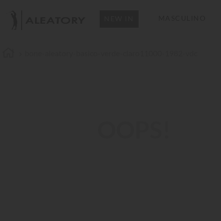
MASCULINO
NEW IN
bone-aleatory-basico-verde-claro11000-1982-vdc
OOPS!