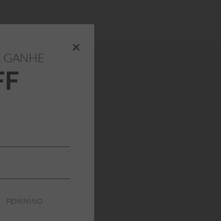
+
E GANHE
FF
FEMININO