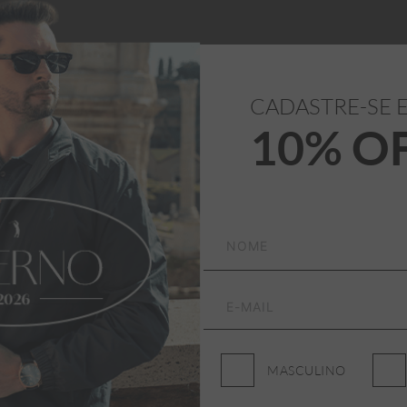
CADASTRE-SE 
10% O
ASSINE NOSSA NEWSLETTER
Receba promoções, lançamentos e novidades da Aleatory
Masculino
Feminino
MASCULINO