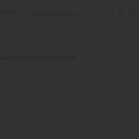
Olá, o que você procura hoje?
SALE
asico-verde-claro11000-1982-vdc
"