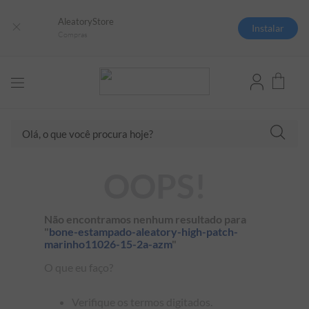
AleatoryStore
Instalar
Compras
Olá, o que você procura hoje?
TERMOS MAIS BUSCADOS
OOPS!
1
º
camisas polo
2
º
camiseta listrada
Não encontramos nenhum resultado para
"
bone-estampado-aleatory-high-patch-
3
º
boné
marinho11026-15-2a-azm
"
4
º
camiseta
O que eu faço?
5
º
pima
Verifique os termos digitados.
6
º
jaqueta