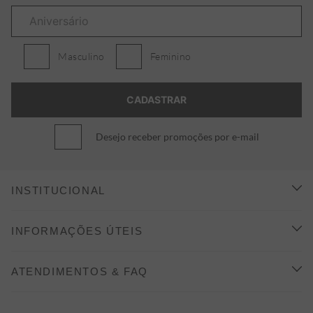
Masculino
Feminino
Desejo receber promoções por e-mail
INSTITUCIONAL
CONHEÇA A ALEATORY
INFORMAÇÕES ÚTEIS
INDICAÇÃO E DESCONTO
COMO COMPRAR
ATENDIMENTOS & FAQ
PRAZOS DE ENTREGA
FALE CONOSCO