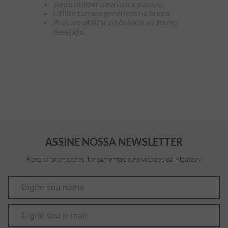
Tente utilizar uma única palavra.
Utilize termos genéricos na busca.
7
º
bermuda
Procure utilizar sinônimos ao termo
desejado.
8
º
kids
9
º
piquet
10
º
manga longa
ASSINE NOSSA NEWSLETTER
Receba promoções, lançamentos e novidades da Aleatory