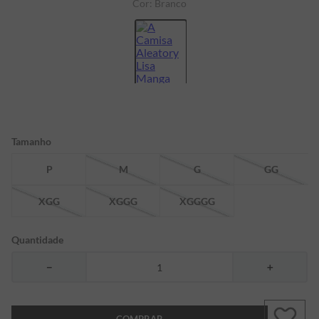
Cor:
Branco
7
º
bermuda
8
º
kids
9
º
manga longa
10
º
piquet
Tamanho
P
M
G
GG
XGG
XGGG
XGGGG
Quantidade
－
＋