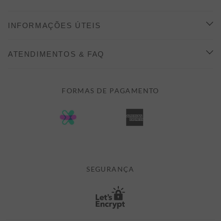
CONHEÇA A ALEATORY
INFORMAÇÕES ÚTEIS
INDICAÇÃO E DESCONTO
COMO COMPRAR
ATENDIMENTOS & FAQ
PRAZOS DE ENTREGA
FALE CONOSCO
FORMAS DE PAGAMENTO
FORMAS DE PAGAMENTO
DÚVIDAS
POLÍTICA DE PRIVACIDADE
MINHA CONTA
TROCAS E DEVOLUÇÕES
MEUS PEDIDOS
CASHBACK
E-MAIL US ON 

ATENDIMENTO@ALEATORYSTORE.COM.BR
SEGURANÇA