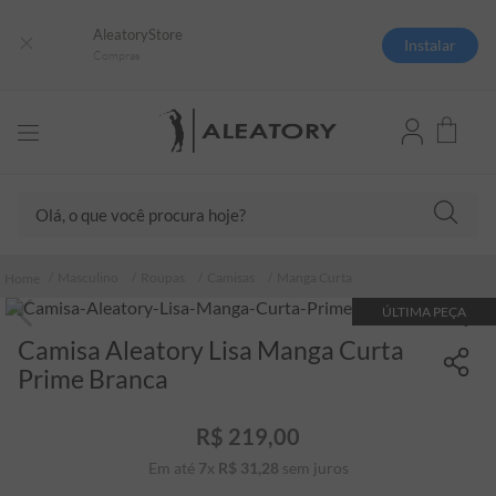
AleatoryStore
Instalar
Compras
Olá, o que você procura hoje?
TERMOS MAIS BUSCADOS
Masculino
Roupas
Camisas
Manga Curta
1
º
camisas polo
ÚLTIMA PEÇA
2
º
camiseta listrada
Camisa Aleatory Lisa Manga Curta
3
º
boné
Prime Branca
4
º
jaqueta
R$
219
,
00
5
º
camiseta
Em até
7
x
R$
31
,
28
sem juros
6
º
pima