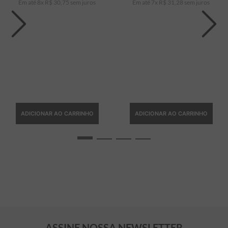
Em até
8
x
R$
30
,
75
sem juros
Em até
7
x
R$
31
,
28
sem juros
ADICIONAR AO CARRINHO
ADICIONAR AO CARRINHO
ASSINE NOSSA NEWSLETTER