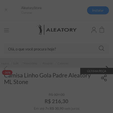
AleatoryStore
Instalar
Compras
Olá, o que você procura hoje?
TERMOS MAIS BUSCADOS
Sale
Masculino
Roupas
Camisas
1
º
camisas polo
ÚLTIMA PEÇA
-30%
Camisa Linho Gola Padre Aleatory
2
º
camiseta listrada
ML Stone
3
º
boné
4
º
camiseta
R$
309
,
00
R$
216
,
30
5
º
pima
Em até
7
x
R$
30
,
90
sem juros
6
º
jaqueta