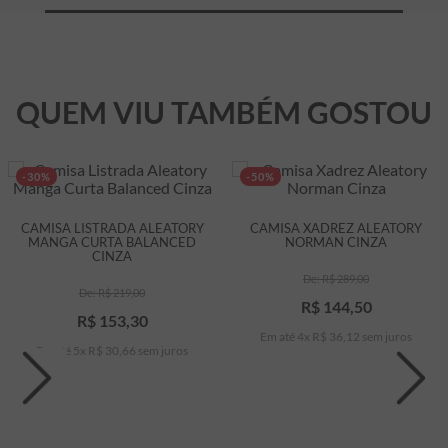
QUEM VIU TAMBÉM GOSTOU
-30%
-50%
CAMISA LISTRADA ALEATORY
CAMISA XADREZ ALEATORY
MANGA CURTA BALANCED
NORMAN CINZA
CINZA
R$
289
,
00
R$
219
,
00
R$
144
,
50
R$
153
,
30
Em até
4
x
R$
36
,
12
sem juros
Em até
5
x
R$
30
,
66
sem juros