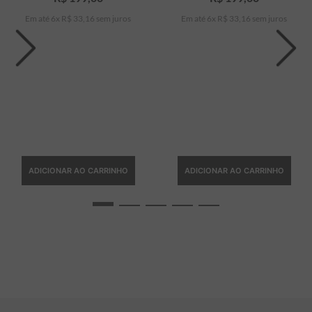
Em até
6
x
R$
33
,
16
sem juros
Em até
6
x
R$
33
,
16
sem juros
ADICIONAR AO CARRINHO
ADICIONAR AO CARRINHO