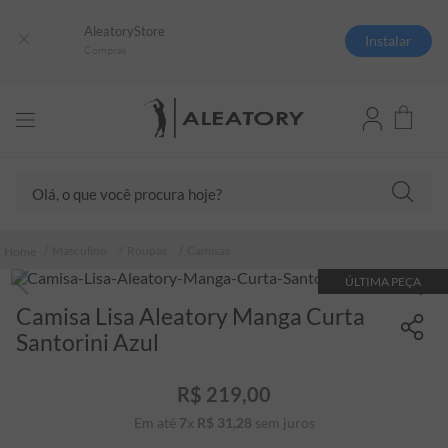
AleatoryStore
Instalar
Compras
Olá, o que você procura hoje?
TERMOS MAIS BUSCADOS
Masculino
Roupas
Camisas
1
º
camisas polo
ÚLTIMA PEÇA
2
º
camiseta listrada
Camisa Lisa Aleatory Manga Curta
3
º
boné
Santorini Azul
4
º
camiseta
R$
219
,
00
5
º
pima
Em até
7
x
R$
31
,
28
sem juros
6
º
jaqueta