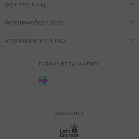
INSTITUCIONAL
CONHEÇA A ALEATORY
INFORMAÇÕES ÚTEIS
INDICAÇÃO E DESCONTO
COMO COMPRAR
ATENDIMENTOS & FAQ
PRAZOS DE ENTREGA
FALE CONOSCO
FORMAS DE PAGAMENTO
FORMAS DE PAGAMENTO
DÚVIDAS
POLÍTICA DE PRIVACIDADE
MINHA CONTA
TROCAS E DEVOLUÇÕES
MEUS PEDIDOS
CASHBACK
E-MAIL US ON 

ATENDIMENTO@ALEATORYSTORE.COM.BR
SEGURANÇA