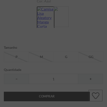
Cor:
Azul
7
º
bermuda
8
º
manga longa
9
º
kids
10
º
piquet
Tamanho
P
M
G
GG
Quantidade
－
＋
COMPRAR