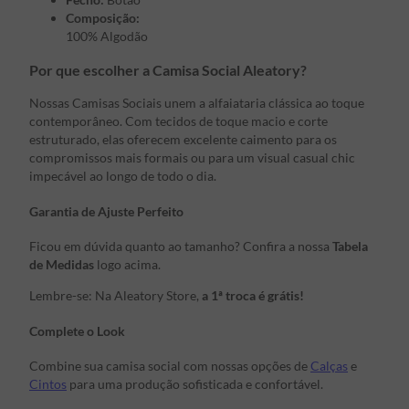
Composição:
100% Algodão
Por que escolher a Camisa Social Aleatory?
Nossas Camisas Sociais unem a alfaiataria clássica ao toque
contemporâneo. Com tecidos de toque macio e corte
estruturado, elas oferecem excelente caimento para os
compromissos mais formais ou para um visual casual chic
impecável ao longo de todo o dia.
Garantia de Ajuste Perfeito
Ficou em dúvida quanto ao tamanho? Confira a nossa
Tabela
de Medidas
logo acima.
Lembre-se: Na Aleatory Store,
a 1ª troca é grátis!
Complete o Look
Combine sua camisa social com nossas opções de
Calças
e
Cintos
para uma produção sofisticada e confortável.