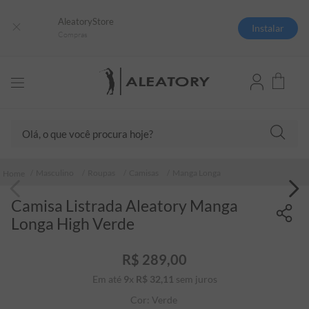
AleatoryStore
Instalar
Compras
Olá, o que você procura hoje?
TERMOS MAIS BUSCADOS
Masculino
Roupas
Camisas
Manga Longa
1
º
camisas polo
Camisa Listrada Aleatory Manga
2
º
camiseta listrada
Longa High Verde
3
º
boné
4
º
camiseta
R$
289
,
00
Em até
9
x
R$
32
5
,
º
11
sem juros
pima
Cor:
Verde
6
º
jaqueta