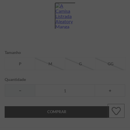
7
º
bermuda
8
º
kids
9
º
piquet
10
º
manga longa
Tamanho
P
M
G
GG
Quantidade
－
＋
COMPRAR