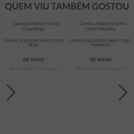
QUEM VIU TAMBÉM GOSTOU
CAMISA ALEATORY LINHO CHIEF
CAMISA ALEATORY LINHO CHIEF
BEGE
MARINHO
R$
309
,
00
R$
309
,
00
Em até
10
x
R$
30
,
90
sem juros
Em até
10
x
R$
30
,
90
sem juros