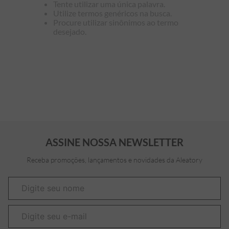
Tente utilizar uma única palavra.
Utilize termos genéricos na busca.
7
º
bermuda
Procure utilizar sinônimos ao termo
desejado.
8
º
kids
9
º
manga longa
10
º
piquet
ASSINE NOSSA NEWSLETTER
Receba promoções, lançamentos e novidades da Aleatory