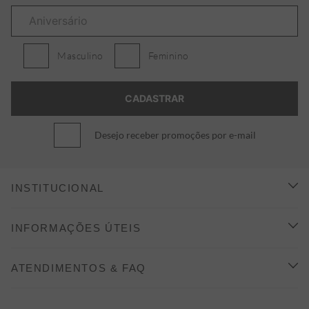
Masculino
Feminino
Desejo receber promoções por e-mail
INSTITUCIONAL
CONHEÇA A ALEATORY
INFORMAÇÕES ÚTEIS
INDICAÇÃO E DESCONTO
COMO COMPRAR
ATENDIMENTOS & FAQ
PRAZOS DE ENTREGA
FALE CONOSCO