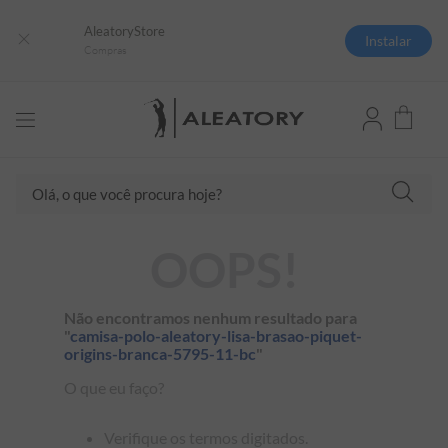
AleatoryStore
Instalar
Compras
Olá, o que você procura hoje?
TERMOS MAIS BUSCADOS
OOPS!
1
º
camisas polo
2
º
camiseta listrada
Não encontramos nenhum resultado para
"
camisa-polo-aleatory-lisa-brasao-piquet-
3
º
boné
origins-branca-5795-11-bc
"
4
º
camiseta
O que eu faço?
5
º
pima
Verifique os termos digitados.
6
º
jaqueta