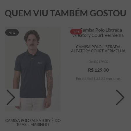
QUEM VIU TAMBÉM GOSTOU
-28%
NEW
CAMISA POLO LISTRADA
ALEATORY COURT VERMELHA
R$
179
,
00
R$
129
,
00
Em até
4
x
R$
32
,
25
sem juros
CAMISA POLO ALEATORY É DO
BRASIL MARINHO