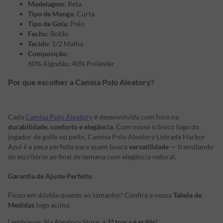
Modelagem:
Reta
Tipo de Manga:
Curta
Tipo de Gola:
Polo
Fecho:
Botão
Tecido:
1/2 Malha
Composição:
60% Algodão, 40% Poliéster
Por que escolher a Camisa Polo Aleatory?
Cada
Camisa Polo Aleatory
é desenvolvida com foco na
durabilidade, conforto e elegância
. Com nosso icônico logo do
jogador de golfe no peito, Camisa Polo Aleatory Listrada Harbor
Azul é a peça perfeita para quem busca
versatilidade
— transitando
do escritório ao final de semana com elegância natural.
Garantia de Ajuste Perfeito
Ficou em dúvida quanto ao tamanho? Confira a nossa
Tabela de
Medidas
logo acima.
Lembre-se: Na Aleatory Store,
a 1ª troca é grátis!