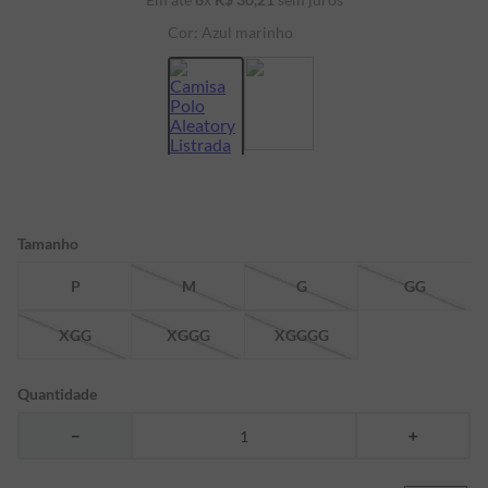
7
º
bermuda
Cor:
Azul marinho
8
º
kids
9
º
manga longa
10
º
piquet
Tamanho
P
M
G
GG
XGG
XGGG
XGGGG
Quantidade
－
＋