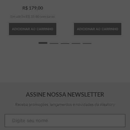
R$
179
,
00
Em até
5
x
R$
35
,
80
sem juros
ADICIONAR AO CARRINHO
ADICIONAR AO CARRINHO
ASSINE NOSSA NEWSLETTER
Receba promoções, lançamentos e novidades da Aleatory