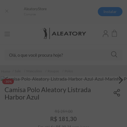
AleatoryStore
Instalar
Compras
Olá, o que você procura hoje?
TERMOS MAIS BUSCADOS
Sale
Masculino
Roupas
Polos
1
º
camisas polo
-30%
2
º
camiseta listrada
Camisa Polo Aleatory Listrada
3
º
boné
Harbor Azul
4
º
jaqueta
R$
259
,
00
5
º
camiseta
R$
181
,
30
6
º
pima
Em até
6
x
R$
30
,
21
sem juros