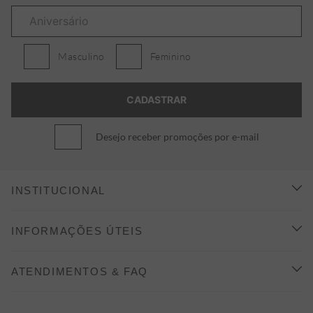
Masculino
Feminino
Desejo receber promoções por e-mail
INSTITUCIONAL
CONHEÇA A ALEATORY
INFORMAÇÕES ÚTEIS
INDICAÇÃO E DESCONTO
COMO COMPRAR
ATENDIMENTOS & FAQ
PRAZOS DE ENTREGA
FALE CONOSCO