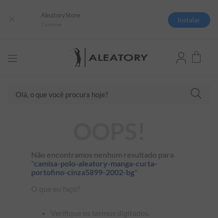
AleatoryStore
Instalar
Compras
Olá, o que você procura hoje?
TERMOS MAIS BUSCADOS
OOPS!
1
º
camisas polo
2
º
camiseta listrada
Não encontramos nenhum resultado para
"
camisa-polo-aleatory-manga-curta-
3
º
boné
portofino-cinza5899-2002-bg
"
4
º
camiseta
O que eu faço?
5
º
pima
Verifique os termos digitados.
6
º
jaqueta