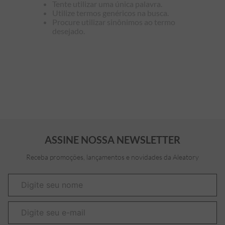
Tente utilizar uma única palavra.
Utilize termos genéricos na busca.
7
º
bermuda
Procure utilizar sinônimos ao termo
desejado.
8
º
manga longa
9
º
kids
10
º
piquet
ASSINE NOSSA NEWSLETTER
Receba promoções, lançamentos e novidades da Aleatory