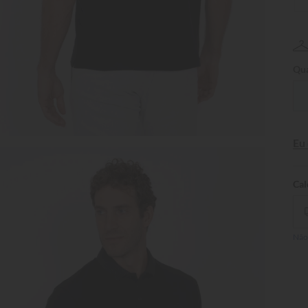
Qua
Eu
Não