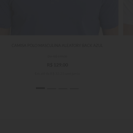
CAMISA POLO MASCULINA ALEATORY BACK AZUL
R$
179
,
00
R$
129
,
00
Em até
4
x
R$
32
,
25
sem juros