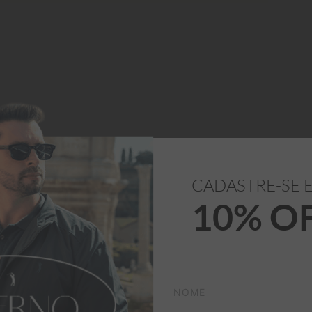
CADASTRE-SE 
10% O