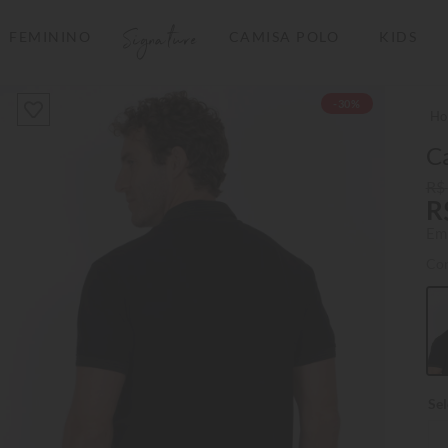
Signature
FEMININO
CAMISA POLO
KIDS
TERMOS MAIS BUSCADOS
-30%
1
º
camisas polo
2
º
camiseta listrada
Ca
3
º
boné
R$
R
4
º
camiseta
Em
5
º
pima
Co
6
º
jaqueta
7
º
bermuda
8
º
manga longa
9
º
kids
10
º
piquet