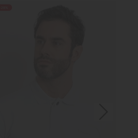
-28%
-30