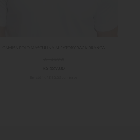
CAMISA POLO MASCULINA ALEATORY BACK BRANCA
R$
179
,
00
R$
129
,
00
Em até
4
x
R$
32
,
25
sem juros