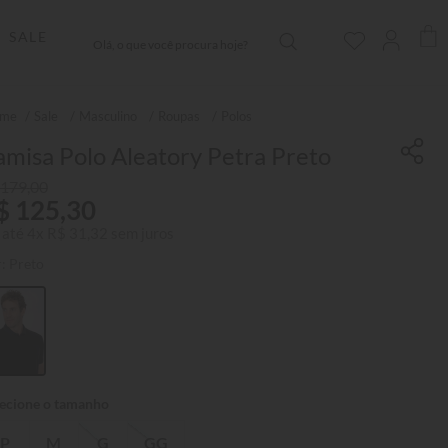
Olá, o que você procura hoje?
SALE
Sale
Masculino
Roupas
Polos
misa Polo Aleatory Petra Preto
179
,
00
$
125
,
30
 até
4
x
R$
31
,
32
sem juros
r:
Preto
P
M
G
GG