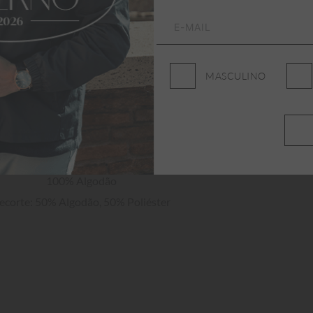
MASCULINO
100% Algodão

ecorte: 50% Algodão, 50% Poliéster