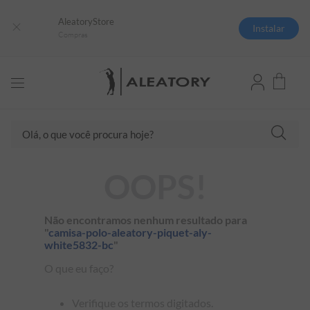
AleatoryStore
Instalar
Compras
TERMOS MAIS BUSCADOS
Olá, o que você procura hoje?
1
º
camisas polo
2
º
camiseta listrada
OOPS!
3
º
boné
4
º
jaqueta
Não encontramos nenhum resultado para
5
º
camiseta
"
camisa-polo-aleatory-piquet-aly-
white5832-bc
"
6
º
pima
O que eu faço?
7
º
bermuda
8
º
kids
Verifique os termos digitados.