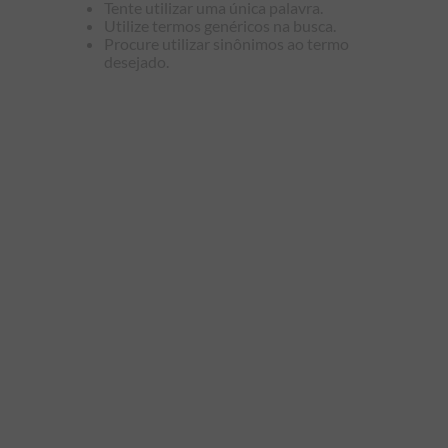
Tente utilizar uma única palavra.
9
º
manga longa
Utilize termos genéricos na busca.
Procure utilizar sinônimos ao termo
10
º
piquet
desejado.