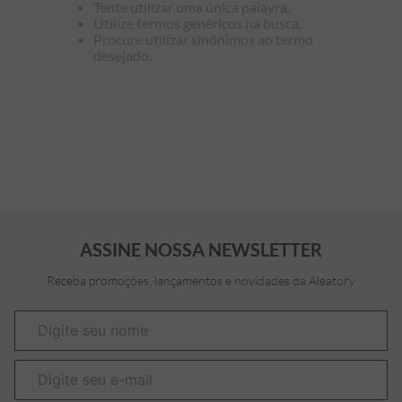
Tente utilizar uma única palavra.
Utilize termos genéricos na busca.
7
º
bermuda
Procure utilizar sinônimos ao termo
desejado.
8
º
kids
9
º
manga longa
10
º
piquet
ASSINE NOSSA NEWSLETTER
Receba promoções, lançamentos e novidades da Aleatory