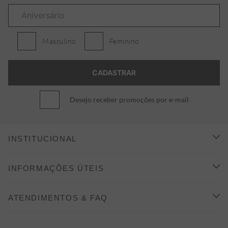
Masculino
Feminino
Desejo receber promoções por e-mail
INSTITUCIONAL
CONHEÇA A ALEATORY
INFORMAÇÕES ÚTEIS
INDICAÇÃO E DESCONTO
COMO COMPRAR
ATENDIMENTOS & FAQ
PRAZOS DE ENTREGA
FALE CONOSCO