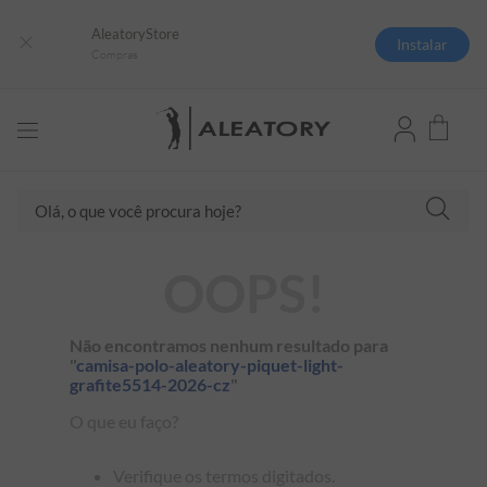
AleatoryStore
Instalar
Compras
Olá, o que você procura hoje?
TERMOS MAIS BUSCADOS
OOPS!
1
º
camisas polo
2
º
camiseta listrada
Não encontramos nenhum resultado para
"
camisa-polo-aleatory-piquet-light-
3
º
boné
grafite5514-2026-cz
"
4
º
camiseta
O que eu faço?
5
º
jaqueta
Verifique os termos digitados.
6
º
pima