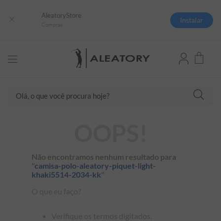
AleatoryStore
Instalar
Compras
Olá, o que você procura hoje?
TERMOS MAIS BUSCADOS
OOPS!
1
º
camisas polo
2
º
camiseta listrada
Não encontramos nenhum resultado para
"
camisa-polo-aleatory-piquet-light-
3
º
boné
khaki5514-2034-kk
"
4
º
camiseta
O que eu faço?
5
º
pima
Verifique os termos digitados.
6
º
jaqueta