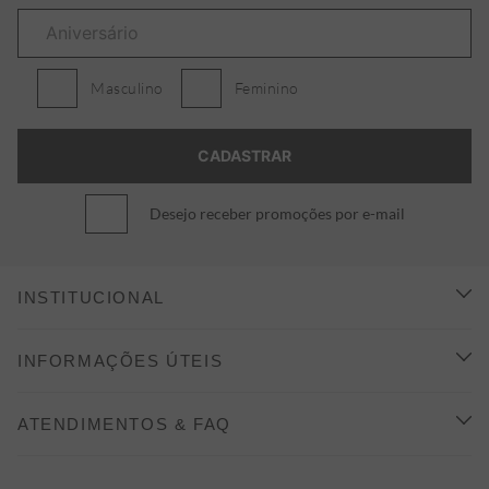
Masculino
Feminino
Desejo receber promoções por e-mail
INSTITUCIONAL
CONHEÇA A ALEATORY
INFORMAÇÕES ÚTEIS
INDICAÇÃO E DESCONTO
COMO COMPRAR
ATENDIMENTOS & FAQ
PRAZOS DE ENTREGA
FALE CONOSCO