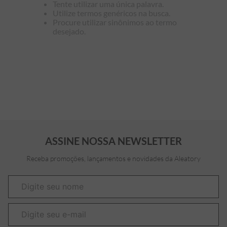
Tente utilizar uma única palavra.
Utilize termos genéricos na busca.
7
º
bermuda
Procure utilizar sinônimos ao termo
desejado.
8
º
kids
9
º
manga longa
10
º
piquet
ASSINE NOSSA NEWSLETTER
Receba promoções, lançamentos e novidades da Aleatory