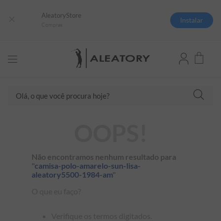
AleatoryStore
Instalar
Compras
Olá, o que você procura hoje?
TERMOS MAIS BUSCADOS
OOPS!
1
º
camisas polo
2
º
camiseta listrada
Não encontramos nenhum resultado para
"
camisa-polo-amarelo-sun-lisa-
3
º
boné
aleatory5500-1984-am
"
4
º
camiseta
O que eu faço?
5
º
pima
Verifique os termos digitados.
6
º
jaqueta