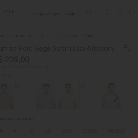
Olá, o que você procura hoje?
SALE
Lançamentos
Masculino
Roupas
Polos
misa Polo Bege Safari Lisa Aleatory
$
209
,
00
 até
6
x
R$
34
,
83
sem juros
r:
Bege
P
M
G
GG
XGG
XGGG
XGGGG