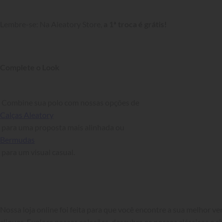
Lembre-se: Na Aleatory Store, 
a 1ª troca é grátis!
Complete o Look
 Combine sua polo com nossas opções de 
Calças Aleatory
 para uma proposta mais alinhada ou 
Bermudas
 para um visual casual.

Nossa loja online foi feita para que você encontre a sua melhor v
cliques. Explore nossas coleções, descubra os nossos clássicos e si