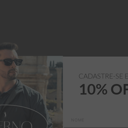
CADASTRE-SE 
eu design refinado. 
10% O