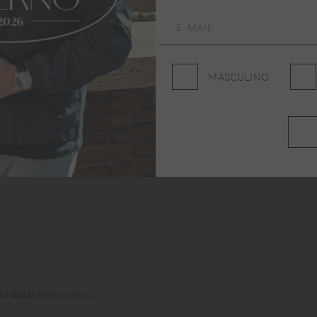
MASCULINO
ade, conforto e elegância
. 
Bege Safari Lisa Aleatory 
escritório ao final de 
Medidas
 logo acima.
