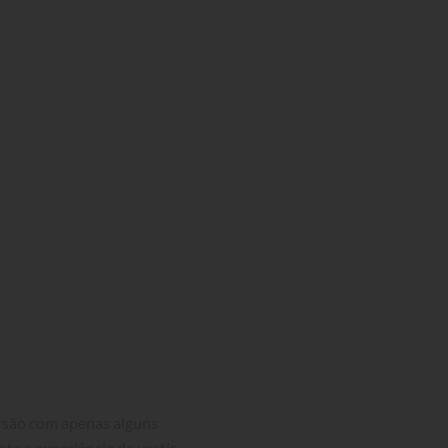
ersão com apenas alguns 
nta a experiência de vestir 