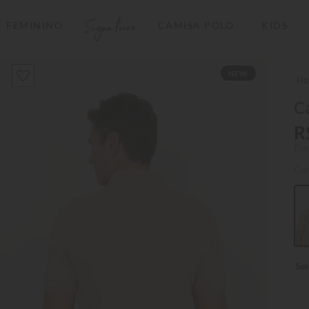
Signature
FEMININO
CAMISA POLO
KIDS
TERMOS MAIS BUSCADOS
NEW
1
º
camisas polo
2
º
camiseta listrada
Ca
3
º
boné
R
Em
4
º
camiseta
Co
5
º
pima
6
º
jaqueta
7
º
bermuda
8
º
manga longa
9
º
kids
10
º
piquet