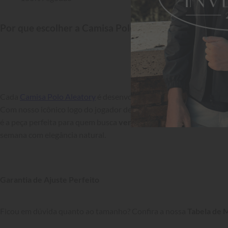
Por que escolher a Camisa Polo Aleatory?
Cada 
Camisa Polo Aleatory
 é desenvolvida com foco na 
durabilid
Com nosso icônico logo do jogador de golfe no peito, Camisa Polo 
é a peça perfeita para quem busca 
versatilidade
 — transitando do 
semana com elegância natural.

Garantia de Ajuste Perfeito
Ficou em dúvida quanto ao tamanho? Confira a nossa 
Tabela de 