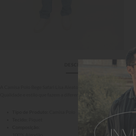
DESCRIÇÃO DO PRODUTO
A Camisa Polo Bege Safari Lisa Aleatory eleva qualquer look com s
Qualidade e estilo que fazem a diferença.
Tipo de Produto:
 Camisa Polo
Tecido:
 Piquet
Composição:
100% Algodão