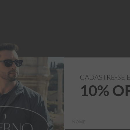
CADASTRE-SE 
ook com seu design 
10% O
100% Algodão