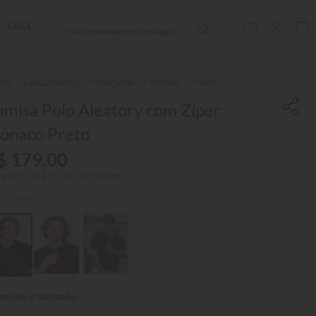
Olá, o que você procura hoje?
SALE
Lançamentos
Masculino
Roupas
Polos
misa Polo Aleatory com Zíper
ônaco Preto
$
179
,
00
 até
5
x
R$
35
,
80
sem juros
r:
Preto