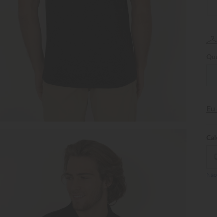
Qua
Eu
Não