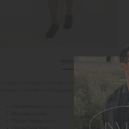
DESCRIÇÃO DO PRODUTO
A Camisa Polo Aleatory com Zíper Mônaco Preto eleva qualquer l
refinado. Qualidade e estilo que fazem a diferença.
Tipo de Produto:
 Camisa Polo
Modelagem:
 Reta
Tipo de Manga:
 Curta
Tipo de Gola:
 Polo