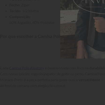
Fecho:
 Zíper
Tecido:
 1/2 Malha
Composição:
60% Algodão, 40% Poliéster
Por que escolher a Camisa Polo Aleatory?
Cada 
Camisa Polo Aleatory
 é desenvolvida com foco na 
durabilid
Com nosso icônico logo do jogador de golfe no peito, Camisa Polo
Mônaco Preto é a peça perfeita para quem busca 
versatilidade
 — 
ao final de semana com elegância natural.
