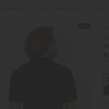
Signature
FEMININO
CAMISA POLO
KIDS
TERMOS MAIS BUSCADOS
NEW
1
º
camisas polo
2
º
camiseta listrada
Ca
M
3
º
boné
R
4
º
jaqueta
Em
5
º
camiseta
Co
6
º
pima
7
º
bermuda
8
º
kids
9
º
manga longa
10
º
piquet