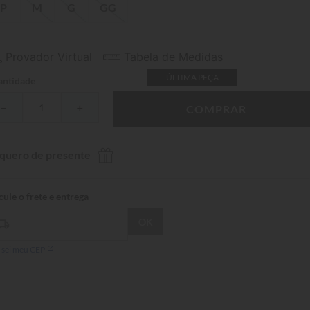
P
M
G
GG
Provador Virtual
Tabela de Medidas
ÚLTIMA PEÇA
ntidade
－
＋
COMPRAR
 quero de presente
 sei meu CEP