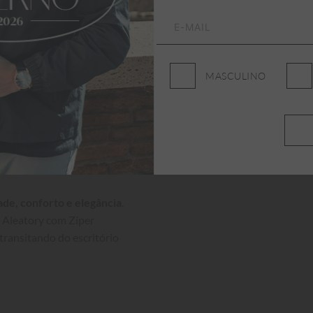
MASCULINO
ade, conforto e elegância
. 
 Aleatory com Zíper 
transitando do escritório 