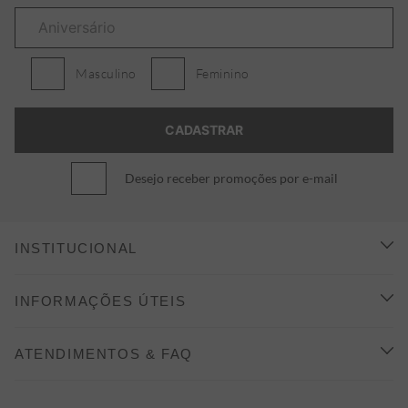
Masculino
Feminino
Desejo receber promoções por e-mail
INSTITUCIONAL
CONHEÇA A ALEATORY
INFORMAÇÕES ÚTEIS
INDICAÇÃO E DESCONTO
COMO COMPRAR
ATENDIMENTOS & FAQ
PRAZOS DE ENTREGA
FALE CONOSCO