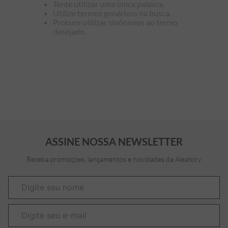
Tente utilizar uma única palavra.
Utilize termos genéricos na busca.
7
º
bermuda
Procure utilizar sinônimos ao termo
desejado.
8
º
kids
9
º
manga longa
10
º
piquet
ASSINE NOSSA NEWSLETTER
Receba promoções, lançamentos e novidades da Aleatory