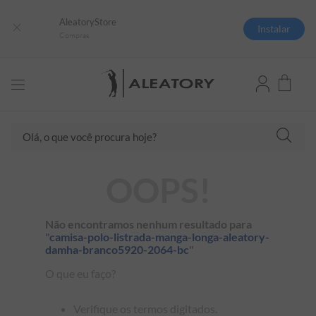
AleatoryStore
Instalar
Compras
Olá, o que você procura hoje?
TERMOS MAIS BUSCADOS
OOPS!
1
º
camisas polo
2
º
camiseta listrada
Não encontramos nenhum resultado para
"
camisa-polo-listrada-manga-longa-aleatory-
3
º
boné
damha-branco5920-2064-bc
"
4
º
jaqueta
O que eu faço?
5
º
camiseta
Verifique os termos digitados.
6
º
pima