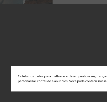
Coletamos dados para melhorar o desempenho e segurança d
personalizar conteúdo e anúncios. Você pode conferir noss