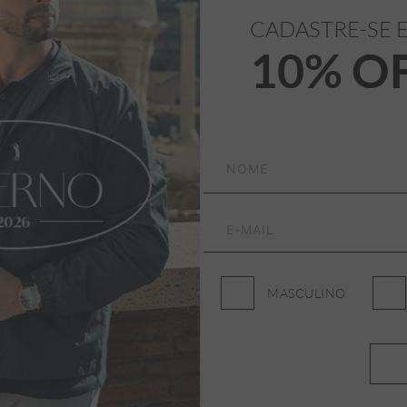
CADASTRE-SE 
10% O
MASCULINO