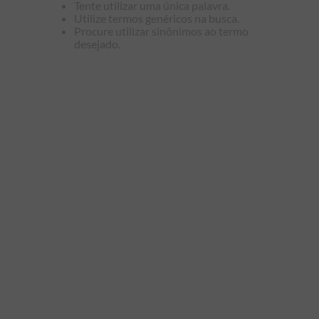
Tente utilizar uma única palavra.
9
º
kids
Utilize termos genéricos na busca.
Procure utilizar sinônimos ao termo
10
º
piquet
desejado.