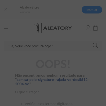
AleatoryStore
Instalar
Compras
TERMOS MAIS BUSCADOS
Olá, o que você procura hoje?
1
º
camisas polo
2
º
camiseta listrada
OOPS!
3
º
boné
4
º
camiseta
Não encontramos nenhum resultado para
5
º
pima
"
camisa-polo-signature-rajada-verdes5512-
2004-vd
"
6
º
jaqueta
O que eu faço?
7
º
bermuda
8
º
manga longa
Verifique os termos digitados.