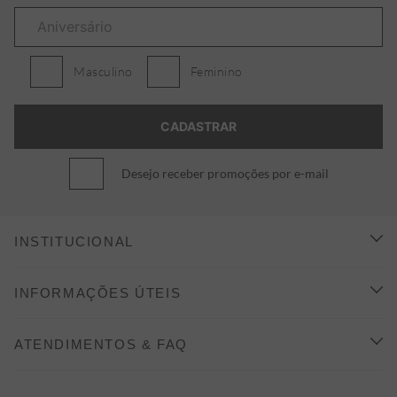
Masculino
Feminino
Desejo receber promoções por e-mail
INSTITUCIONAL
CONHEÇA A ALEATORY
INFORMAÇÕES ÚTEIS
INDICAÇÃO E DESCONTO
COMO COMPRAR
ATENDIMENTOS & FAQ
PRAZOS DE ENTREGA
FALE CONOSCO