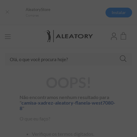
AleatoryStore
Instalar
Compras
Olá, o que você procura hoje?
TERMOS MAIS BUSCADOS
OOPS!
1
º
camisas polo
2
º
camiseta listrada
Não encontramos nenhum resultado para
"
camisa-xadrez-aleatory-flanela-west7080-
3
º
boné
8
"
4
º
jaqueta
O que eu faço?
5
º
camiseta
Verifique os termos digitados.
6
º
pima