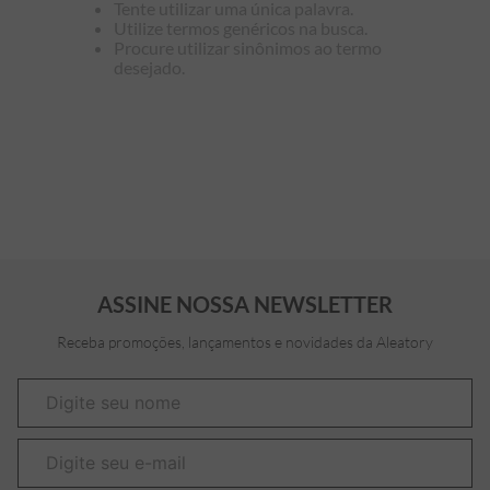
Tente utilizar uma única palavra.
Utilize termos genéricos na busca.
7
º
bermuda
Procure utilizar sinônimos ao termo
desejado.
8
º
kids
9
º
manga longa
10
º
piquet
ASSINE NOSSA NEWSLETTER
Receba promoções, lançamentos e novidades da Aleatory