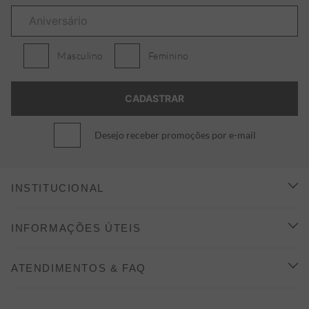
Masculino
Feminino
Desejo receber promoções por e-mail
INSTITUCIONAL
CONHEÇA A ALEATORY
INFORMAÇÕES ÚTEIS
INDICAÇÃO E DESCONTO
COMO COMPRAR
ATENDIMENTOS & FAQ
PRAZOS DE ENTREGA
FALE CONOSCO