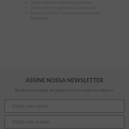
Tente utilizar uma única palavra.
Utilize termos genéricos na busca.
7
º
bermuda
Procure utilizar sinônimos ao termo
desejado.
8
º
kids
9
º
manga longa
10
º
piquet
ASSINE NOSSA NEWSLETTER
Receba promoções, lançamentos e novidades da Aleatory