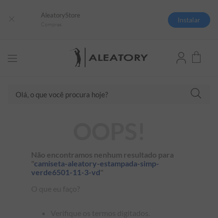
AleatoryStore
Instalar
Compras
Olá, o que você procura hoje?
TERMOS MAIS BUSCADOS
OOPS!
1
º
camisas polo
2
º
camiseta listrada
Não encontramos nenhum resultado para
"
camiseta-aleatory-estampada-simp-
3
º
boné
verde6501-11-3-vd
"
4
º
jaqueta
O que eu faço?
5
º
camiseta
Verifique os termos digitados.
6
º
pima