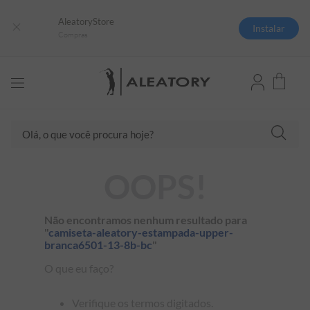
AleatoryStore
Instalar
Compras
TERMOS MAIS BUSCADOS
Olá, o que você procura hoje?
1
º
camisas polo
2
º
camiseta listrada
OOPS!
3
º
boné
4
º
camiseta
Não encontramos nenhum resultado para
5
º
pima
"
camiseta-aleatory-estampada-upper-
branca6501-13-8b-bc
"
6
º
jaqueta
O que eu faço?
7
º
bermuda
8
º
manga longa
Verifique os termos digitados.