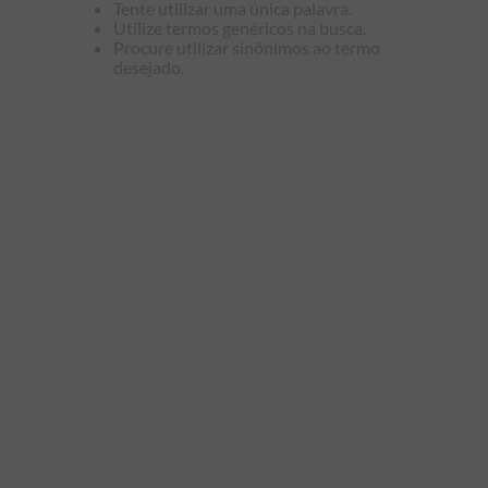
Tente utilizar uma única palavra.
9
º
kids
Utilize termos genéricos na busca.
Procure utilizar sinônimos ao termo
10
º
piquet
desejado.