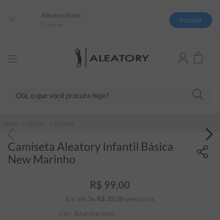
AleatoryStore
Instalar
Compras
Olá, o que você procura hoje?
TERMOS MAIS BUSCADOS
Infantil
Roupas
1
º
camisas polo
Camiseta Aleatory Infantil Básica
2
º
camiseta listrada
New Marinho
3
º
boné
4
º
jaqueta
R$
99
,
00
Em até
3
x
R$
33
5
,
º
00
sem juros
camiseta
Cor:
Azul marinho
6
º
pima