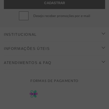
Desejo receber promoções por e-mail
INSTITUCIONAL
CONHEÇA A ALEATORY
INFORMAÇÕES ÚTEIS
INDICAÇÃO E DESCONTO
COMO COMPRAR
ATENDIMENTOS & FAQ
PRAZOS DE ENTREGA
FALE CONOSCO
FORMAS DE PAGAMENTO
FORMAS DE PAGAMENTO
DÚVIDAS
POLÍTICA DE PRIVACIDADE
MINHA CONTA
TROCAS E DEVOLUÇÕES
MEUS PEDIDOS