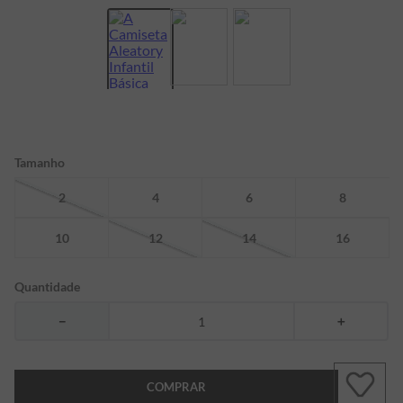
7
º
bermuda
8
º
kids
9
º
manga longa
10
º
piquet
Tamanho
2
4
6
8
10
12
14
16
Quantidade
－
＋
COMPRAR