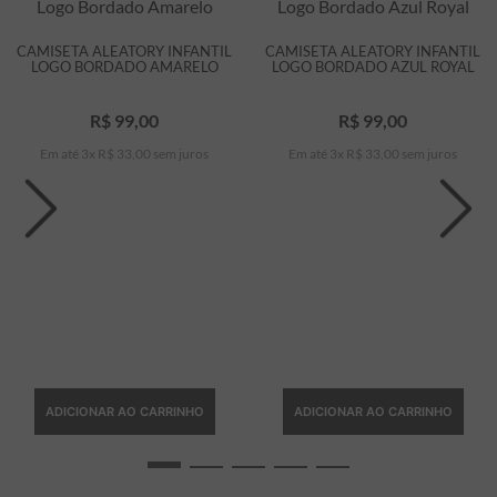
CAMISETA ALEATORY INFANTIL
CAMISETA ALEATORY INFANTIL
LOGO BORDADO AMARELO
LOGO BORDADO AZUL ROYAL
R$
99
,
00
R$
99
,
00
Em até
3
x
R$
33
,
00
sem juros
Em até
3
x
R$
33
,
00
sem juros
ADICIONAR AO CARRINHO
ADICIONAR AO CARRINHO