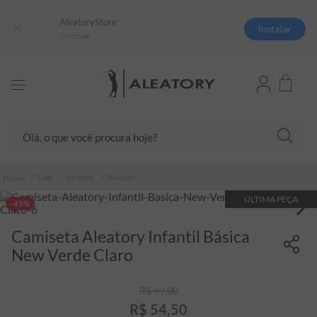
AleatoryStore
Instalar
Compras
Olá, o que você procura hoje?
TERMOS MAIS BUSCADOS
Sale
Infantil
Roupas
1
º
camisas polo
ÚLTIMA PEÇA
-45%
2
º
camiseta listrada
Camiseta Aleatory Infantil Básica
3
º
boné
New Verde Claro
4
º
camiseta
5
º
pima
R$
99
,
00
R$
54
,
50
6
º
jaqueta