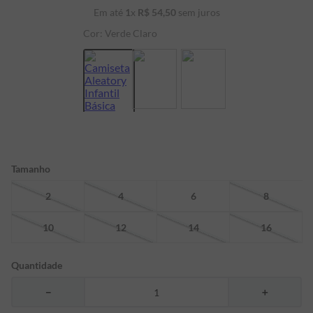
Em até
1
x
R$
54
,
50
sem juros
7
º
bermuda
Cor:
Verde Claro
8
º
kids
9
º
manga longa
10
º
piquet
Tamanho
2
4
6
8
10
12
14
16
Quantidade
－
＋