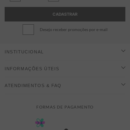
Desejo receber promoções por e-mail
INSTITUCIONAL
CONHEÇA A ALEATORY
INFORMAÇÕES ÚTEIS
INDICAÇÃO E DESCONTO
COMO COMPRAR
ATENDIMENTOS & FAQ
PRAZOS DE ENTREGA
FALE CONOSCO
FORMAS DE PAGAMENTO
FORMAS DE PAGAMENTO
DÚVIDAS
POLÍTICA DE PRIVACIDADE
MINHA CONTA