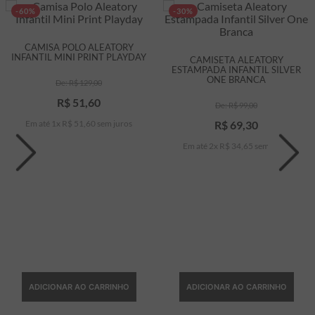
-60%
-30%
CAMISA POLO ALEATORY
INFANTIL MINI PRINT PLAYDAY
CAMISETA ALEATORY
ESTAMPADA INFANTIL SILVER
ONE BRANCA
R$
129
,
00
R$
51
,
60
R$
99
,
00
Em até
1
x
R$
51
,
60
sem juros
R$
69
,
30
Em até
2
x
R$
34
,
65
sem juros
ADICIONAR AO CARRINHO
ADICIONAR AO CARRINHO