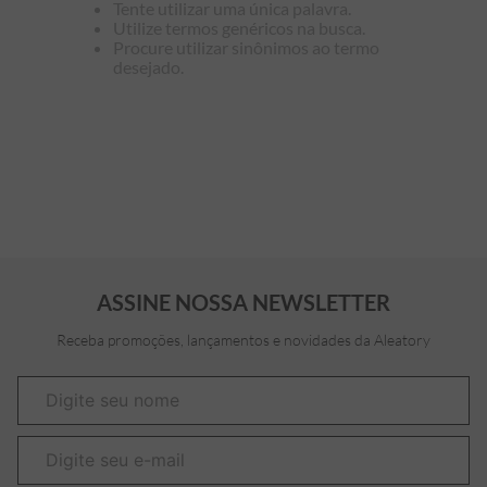
Tente utilizar uma única palavra.
Utilize termos genéricos na busca.
7
º
bermuda
Procure utilizar sinônimos ao termo
desejado.
8
º
kids
9
º
manga longa
10
º
piquet
ASSINE NOSSA NEWSLETTER
Receba promoções, lançamentos e novidades da Aleatory