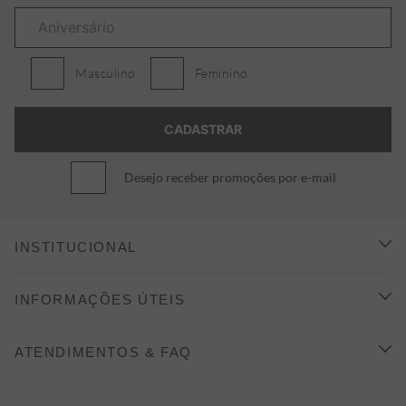
Masculino
Feminino
Desejo receber promoções por e-mail
INSTITUCIONAL
CONHEÇA A ALEATORY
INFORMAÇÕES ÚTEIS
INDICAÇÃO E DESCONTO
COMO COMPRAR
ATENDIMENTOS & FAQ
PRAZOS DE ENTREGA
FALE CONOSCO