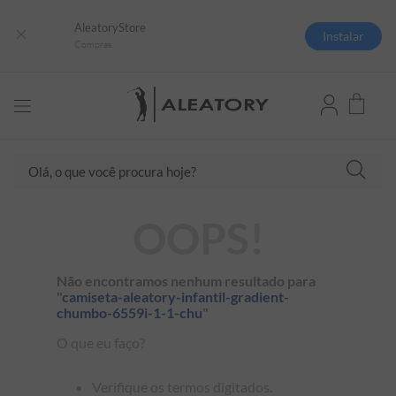
AleatoryStore
Instalar
Compras
Olá, o que você procura hoje?
TERMOS MAIS BUSCADOS
OOPS!
1
º
camisas polo
2
º
camiseta listrada
Não encontramos nenhum resultado para
"
camiseta-aleatory-infantil-gradient-
3
º
boné
chumbo-6559i-1-1-chu
"
4
º
camiseta
O que eu faço?
5
º
pima
Verifique os termos digitados.
6
º
jaqueta