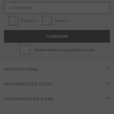
Masculino
Feminino
Desejo receber promoções por e-mail
INSTITUCIONAL
CONHEÇA A ALEATORY
INFORMAÇÕES ÚTEIS
INDICAÇÃO E DESCONTO
COMO COMPRAR
ATENDIMENTOS & FAQ
PRAZOS DE ENTREGA
FALE CONOSCO