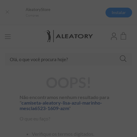
AleatoryStore
Instalar
Compras
Olá, o que você procura hoje?
TERMOS MAIS BUSCADOS
OOPS!
1
º
camisas polo
2
º
camiseta listrada
Não encontramos nenhum resultado para
"
camiseta-aleatory-lisa-azul-marinho-
3
º
boné
mescla6523-1609-azm
"
4
º
jaqueta
O que eu faço?
5
º
camiseta
Verifique os termos digitados.
6
º
pima