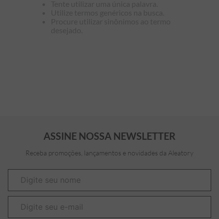
Tente utilizar uma única palavra.
Utilize termos genéricos na busca.
7
º
bermuda
Procure utilizar sinônimos ao termo
desejado.
8
º
kids
9
º
manga longa
10
º
piquet
ASSINE NOSSA NEWSLETTER
Receba promoções, lançamentos e novidades da Aleatory