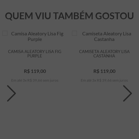
QUEM VIU TAMBÉM GOSTOU
CAMISA ALEATORY LISA FIG
CAMISETA ALEATORY LISA
PURPLE
CASTANHA
R$
119
,
00
R$
119
,
00
Em até
3
x
R$
39
,
66
sem juros
Em até
3
x
R$
39
,
66
sem juros