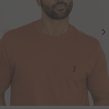
7
º
bermuda
8
º
kids
9
º
manga longa
10
º
piquet