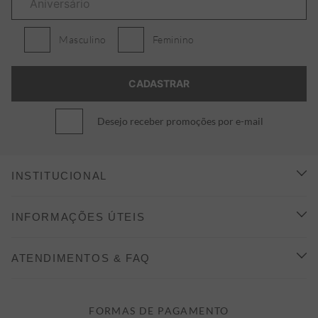
Masculino
Feminino
Desejo receber promoções por e-mail
INSTITUCIONAL
CONHEÇA A ALEATORY
INFORMAÇÕES ÚTEIS
INDICAÇÃO E DESCONTO
COMO COMPRAR
ATENDIMENTOS & FAQ
PRAZOS DE ENTREGA
FALE CONOSCO
FORMAS DE PAGAMENTO
FORMAS DE PAGAMENTO