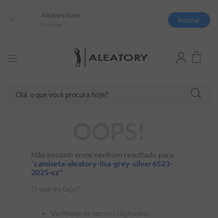
AleatoryStore
Instalar
Compras
TERMOS MAIS BUSCADOS
Olá, o que você procura hoje?
1
º
camisas polo
2
º
camiseta listrada
OOPS!
3
º
boné
4
º
jaqueta
Não encontramos nenhum resultado para
5
º
camiseta
"
camiseta-aleatory-lisa-grey-silver6523-
2025-cz
"
6
º
pima
O que eu faço?
7
º
bermuda
8
º
kids
Verifique os termos digitados.