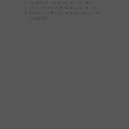
Tente utilizar uma única palavra.
9
º
manga longa
Utilize termos genéricos na busca.
Procure utilizar sinônimos ao termo
10
º
piquet
desejado.