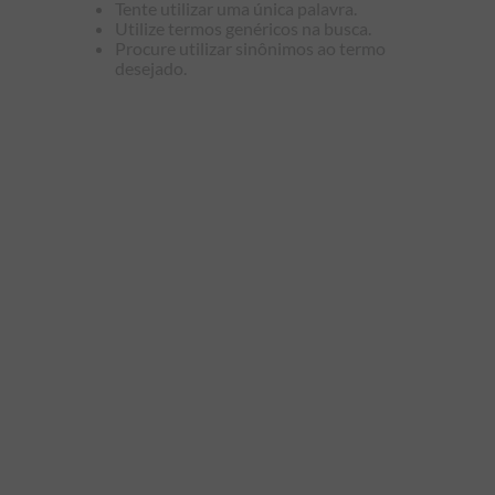
Tente utilizar uma única palavra.
9
º
kids
Utilize termos genéricos na busca.
Procure utilizar sinônimos ao termo
10
º
piquet
desejado.