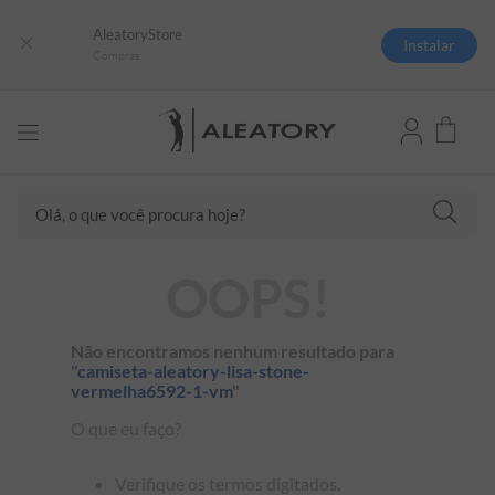
AleatoryStore
Instalar
Compras
TERMOS MAIS BUSCADOS
Olá, o que você procura hoje?
1
º
camisas polo
2
º
camiseta listrada
OOPS!
3
º
boné
4
º
camiseta
Não encontramos nenhum resultado para
5
º
pima
"
camiseta-aleatory-lisa-stone-
vermelha6592-1-vm
"
6
º
jaqueta
O que eu faço?
7
º
bermuda
8
º
manga longa
Verifique os termos digitados.