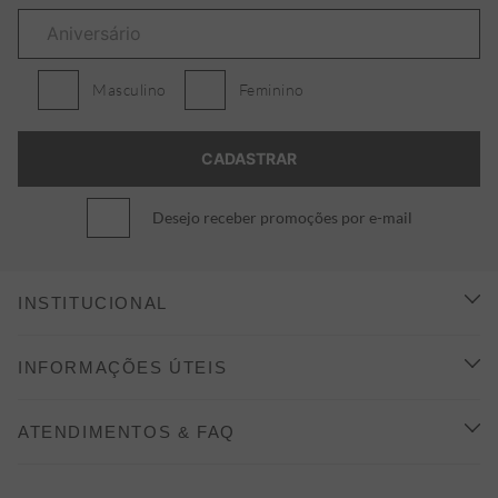
Masculino
Feminino
Desejo receber promoções por e-mail
INSTITUCIONAL
CONHEÇA A ALEATORY
INFORMAÇÕES ÚTEIS
INDICAÇÃO E DESCONTO
COMO COMPRAR
ATENDIMENTOS & FAQ
PRAZOS DE ENTREGA
FALE CONOSCO