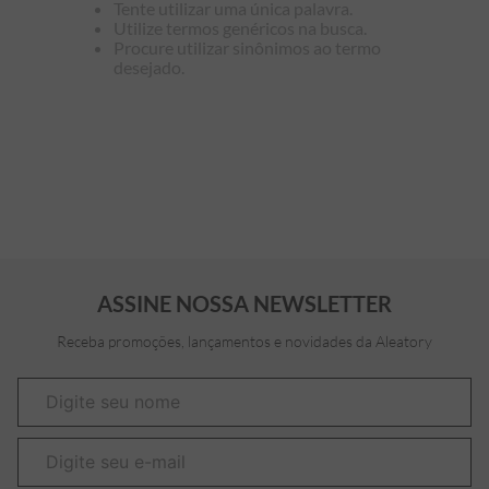
Tente utilizar uma única palavra.
Utilize termos genéricos na busca.
7
º
bermuda
Procure utilizar sinônimos ao termo
desejado.
8
º
manga longa
9
º
kids
10
º
piquet
ASSINE NOSSA NEWSLETTER
Receba promoções, lançamentos e novidades da Aleatory