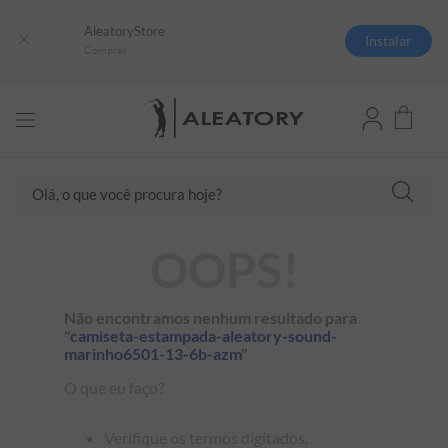
AleatoryStore
Instalar
Compras
Olá, o que você procura hoje?
TERMOS MAIS BUSCADOS
OOPS!
1
º
camisas polo
2
º
camiseta listrada
Não encontramos nenhum resultado para
"
camiseta-estampada-aleatory-sound-
3
º
boné
marinho6501-13-6b-azm
"
4
º
camiseta
O que eu faço?
5
º
pima
Verifique os termos digitados.
6
º
jaqueta