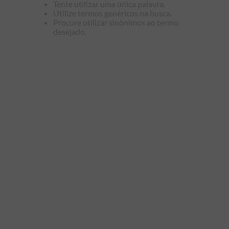
Tente utilizar uma única palavra.
9
º
manga longa
Utilize termos genéricos na busca.
Procure utilizar sinônimos ao termo
10
º
piquet
desejado.