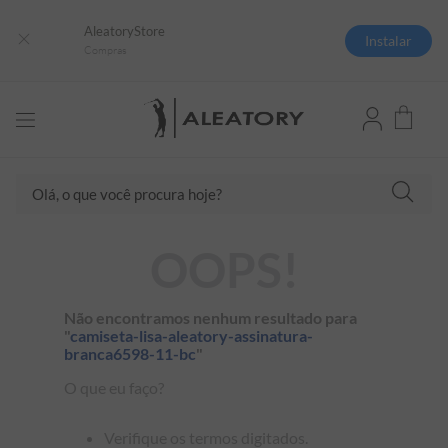
AleatoryStore
Instalar
Compras
TERMOS MAIS BUSCADOS
Olá, o que você procura hoje?
1
º
camisas polo
2
º
camiseta listrada
OOPS!
3
º
boné
4
º
camiseta
Não encontramos nenhum resultado para
5
º
jaqueta
"
camiseta-lisa-aleatory-assinatura-
branca6598-11-bc
"
6
º
pima
O que eu faço?
7
º
bermuda
8
º
kids
Verifique os termos digitados.