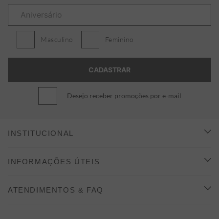
Masculino
Feminino
Desejo receber promoções por e-mail
INSTITUCIONAL
CONHEÇA A ALEATORY
INFORMAÇÕES ÚTEIS
INDICAÇÃO E DESCONTO
COMO COMPRAR
ATENDIMENTOS & FAQ
PRAZOS DE ENTREGA
FALE CONOSCO