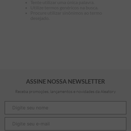
Tente utilizar uma única palavra.
Utilize termos genéricos na busca.
7
º
bermuda
Procure utilizar sinônimos ao termo
desejado.
8
º
kids
9
º
manga longa
10
º
piquet
ASSINE NOSSA NEWSLETTER
Receba promoções, lançamentos e novidades da Aleatory