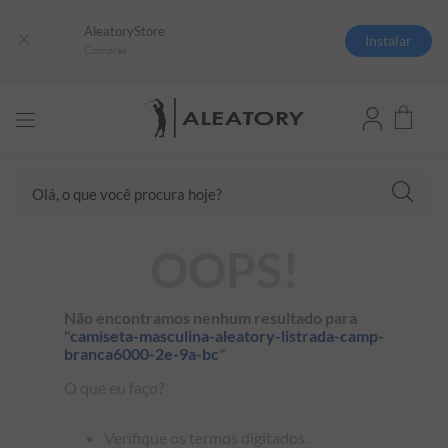
AleatoryStore
Instalar
Compras
Olá, o que você procura hoje?
TERMOS MAIS BUSCADOS
OOPS!
1
º
camisas polo
2
º
camiseta listrada
Não encontramos nenhum resultado para
"
camiseta-masculina-aleatory-listrada-camp-
3
º
boné
branca6000-2e-9a-bc
"
4
º
camiseta
O que eu faço?
5
º
jaqueta
Verifique os termos digitados.
6
º
pima