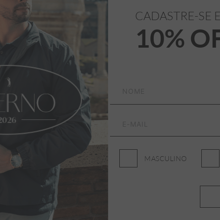
CADASTRE-SE 
10% O
MASCULINO