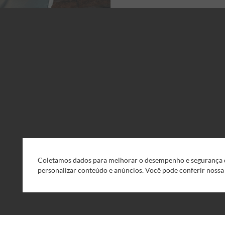
Coletamos dados para melhorar o desempenho e segurança d
personalizar conteúdo e anúncios. Você pode conferir noss