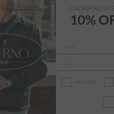
CADASTRE-SE 
10% O
MASCULINO