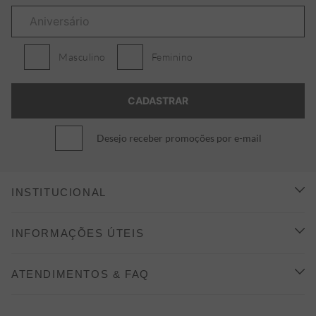
Masculino
Feminino
Desejo receber promoções por e-mail
INSTITUCIONAL
CONHEÇA A ALEATORY
INFORMAÇÕES ÚTEIS
INDICAÇÃO E DESCONTO
COMO COMPRAR
ATENDIMENTOS & FAQ
PRAZOS DE ENTREGA
FALE CONOSCO