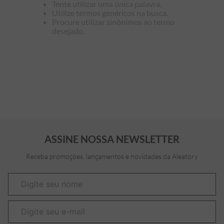
Tente utilizar uma única palavra.
Utilize termos genéricos na busca.
7
º
bermuda
Procure utilizar sinônimos ao termo
desejado.
8
º
manga longa
9
º
kids
10
º
piquet
ASSINE NOSSA NEWSLETTER
Receba promoções, lançamentos e novidades da Aleatory