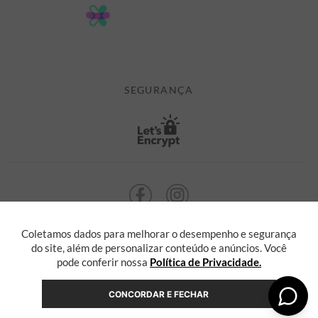
POLÍTICA DE PRIVACIDADE
MINHA CONTA
TROCAS E DEVOLUÇÕES
MEUS PEDIDOS
CASHBACK
E-MAIL US ON 

ATENDIMENTO@ALEATORYSTORE.COM.BR
SEGURANÇA
Coletamos dados para melhorar o desempenho e segurança
ALEATORY @ 2013 TODOS OS DIREITOS RESERVADOS. Radasha Comércio
Eletrônico e Serviços Ltda, com sede na Rua F, nº 329, LT12 QDXI
do site, além de personalizar conteúdo e anúncios. Você
Serra, Espírito Santo - ES, inscrita no CNPJ sob o nº 55.871.646/0001-36
pode conferir nossa
Política de Privacidade.
CONCORDAR E FECHAR