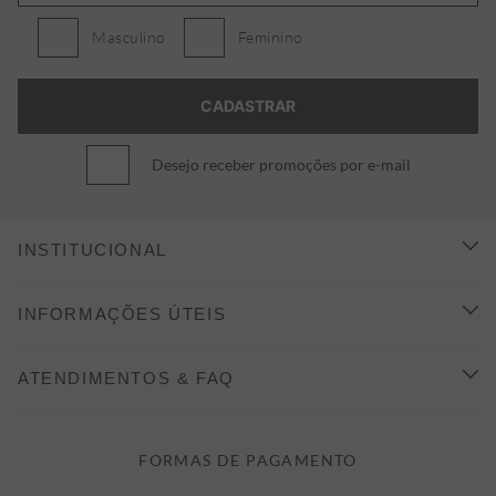
Masculino
Feminino
Desejo receber promoções por e-mail
INSTITUCIONAL
CONHEÇA A ALEATORY
INFORMAÇÕES ÚTEIS
INDICAÇÃO E DESCONTO
COMO COMPRAR
ATENDIMENTOS & FAQ
PRAZOS DE ENTREGA
FALE CONOSCO
FORMAS DE PAGAMENTO
FORMAS DE PAGAMENTO
DÚVIDAS