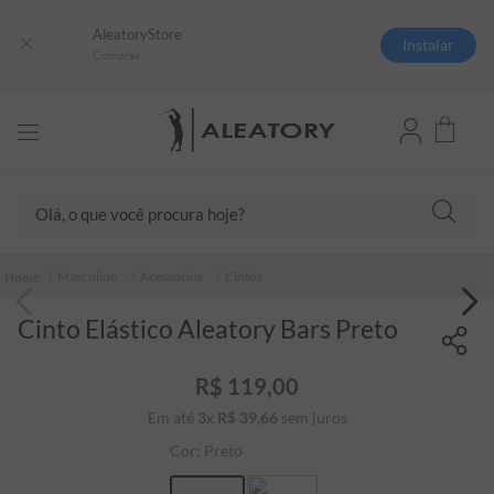
AleatoryStore
Instalar
Compras
Olá, o que você procura hoje?
TERMOS MAIS BUSCADOS
Masculino
Acessórios
Cintos
1
º
camisas polo
Cinto Elástico Aleatory Bars Preto
2
º
camiseta listrada
3
º
boné
R$
119
,
00
4
º
camiseta
Em até
3
x
R$
39
,
66
sem juros
5
º
pima
Cor:
Preto
6
º
jaqueta