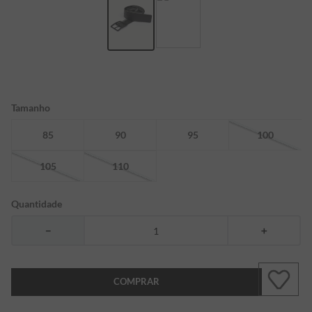
7
º
bermuda
8
º
kids
9
º
manga longa
10
º
piquet
Tamanho
85
90
95
100
105
110
Quantidade
－
＋
COMPRAR