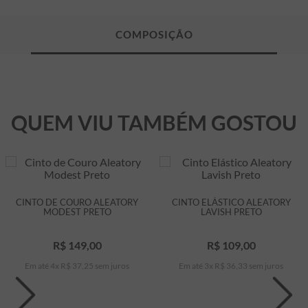
QUEM VIU TAMBÉM GOSTOU
CINTO DE COURO ALEATORY
CINTO ELÁSTICO ALEATORY
MODEST PRETO
LAVISH PRETO
R$
149
,
00
R$
109
,
00
Em até
4
x
R$
37
,
25
sem juros
Em até
3
x
R$
36
,
33
sem juros