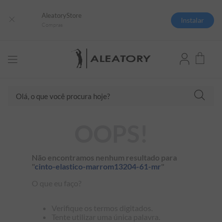
AleatoryStore
Instalar
Compras
TERMOS MAIS BUSCADOS
Olá, o que você procura hoje?
1
º
camisas polo
2
º
camiseta listrada
OOPS!
3
º
boné
4
º
jaqueta
Não encontramos nenhum resultado para
5
º
camiseta
"
cinto-elastico-marrom13204-61-mr
"
6
º
pima
O que eu faço?
7
º
bermuda
Verifique os termos digitados.
8
º
kids
Tente utilizar uma única palavra.