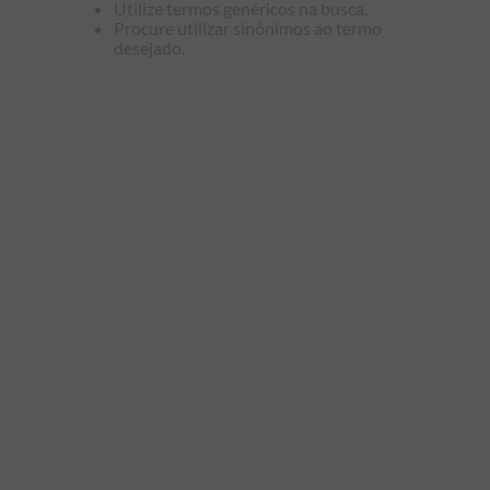
Utilize termos genéricos na busca.
9
º
manga longa
Procure utilizar sinônimos ao termo
desejado.
10
º
piquet