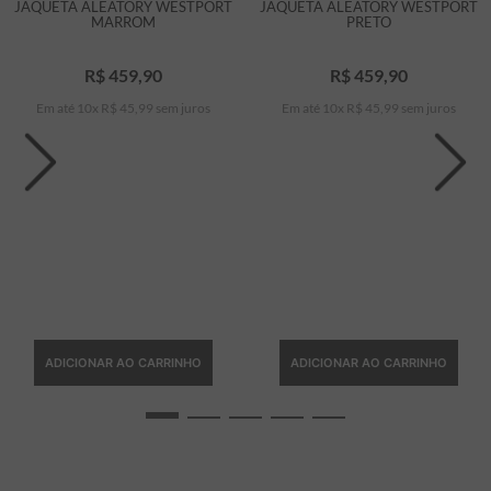
JAQUETA ALEATORY WESTPORT
JAQUETA ALEATORY WESTPORT
MARROM
PRETO
R$
459
,
90
R$
459
,
90
Em até
10
x
R$
45
,
99
sem juros
Em até
10
x
R$
45
,
99
sem juros
ADICIONAR AO CARRINHO
ADICIONAR AO CARRINHO