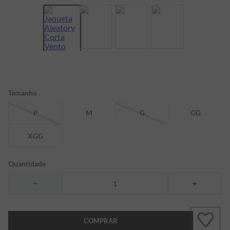
7
º
bermuda
8
º
kids
9
º
piquet
10
º
manga longa
Tamanho
P
M
G
GG
XGG
Quantidade
－
＋
COMPRAR