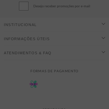
Desejo receber promoções por e-mail
INSTITUCIONAL
CONHEÇA A ALEATORY
INFORMAÇÕES ÚTEIS
INDICAÇÃO E DESCONTO
COMO COMPRAR
ATENDIMENTOS & FAQ
PRAZOS DE ENTREGA
FALE CONOSCO
FORMAS DE PAGAMENTO
FORMAS DE PAGAMENTO
DÚVIDAS
POLÍTICA DE PRIVACIDADE
MINHA CONTA
TROCAS E DEVOLUÇÕES
MEUS PEDIDOS
CASHBACK
E-MAIL US ON 

ATENDIMENTO@ALEATORYSTORE.COM.BR