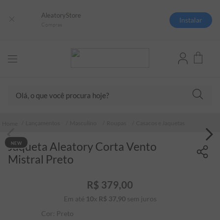
AleatoryStore
Instalar
Compras
Olá, o que você procura hoje?
TERMOS MAIS BUSCADOS
Lançamentos
Masculino
Roupas
Casacos e Jaquetas
1
º
camisas polo
Jaqueta Aleatory Corta Vento
NEW
2
º
camiseta listrada
Mistral Preto
3
º
boné
4
º
camiseta
R$
379
,
00
Em até
10
x
R$
37
5
º
,
90
sem juros
pima
Cor:
Preto
6
º
jaqueta