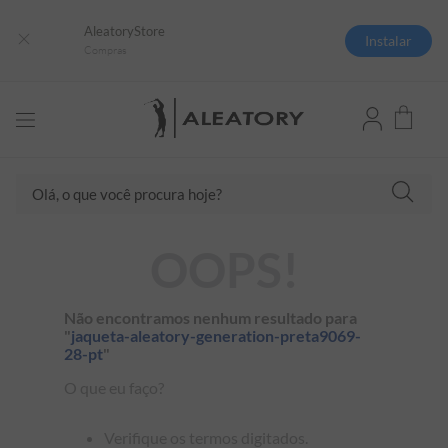
AleatoryStore
Instalar
Compras
Olá, o que você procura hoje?
TERMOS MAIS BUSCADOS
OOPS!
1
º
camisas polo
2
º
camiseta listrada
Não encontramos nenhum resultado para
"
jaqueta-aleatory-generation-preta9069-
3
º
boné
28-pt
"
4
º
camiseta
O que eu faço?
5
º
pima
Verifique os termos digitados.
6
º
jaqueta