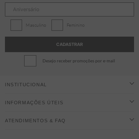
Masculino
Feminino
Desejo receber promoções por e-mail
INSTITUCIONAL
CONHEÇA A ALEATORY
INFORMAÇÕES ÚTEIS
INDICAÇÃO E DESCONTO
COMO COMPRAR
ATENDIMENTOS & FAQ
PRAZOS DE ENTREGA
FALE CONOSCO