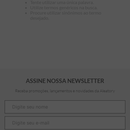
Tente utilizar uma única palavra.
Utilize termos genéricos na busca.
7
º
bermuda
Procure utilizar sinônimos ao termo
desejado.
8
º
manga longa
9
º
kids
10
º
piquet
ASSINE NOSSA NEWSLETTER
Receba promoções, lançamentos e novidades da Aleatory