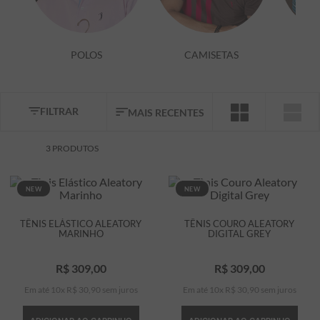
7
º
bermuda
8
º
kids
POLOS
CAMISETAS
9
º
manga longa
10
º
piquet
FILTRAR
MAIS RECENTES
3
PRODUTOS
NEW
NEW
TÊNIS ELÁSTICO ALEATORY
TÊNIS COURO ALEATORY
MARINHO
DIGITAL GREY
R$
309
,
00
R$
309
,
00
Em até
10
x
R$
30
,
90
sem juros
Em até
10
x
R$
30
,
90
sem juros