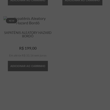
ADICIONAR AO CARRINHO
ADICIONAR AO CARRINHO
NEW
SAPATÊNIS ALEATORY HAZARD
BORDÔ
R$
199
,
00
Em até
6
x
R$
33
,
16
sem juros
ADICIONAR AO CARRINHO