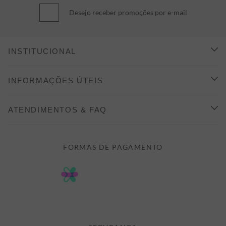
Desejo receber promoções por e-mail
INSTITUCIONAL
CONHEÇA A ALEATORY
INFORMAÇÕES ÚTEIS
INDICAÇÃO E DESCONTO
COMO COMPRAR
ATENDIMENTOS & FAQ
PRAZOS DE ENTREGA
FALE CONOSCO
FORMAS DE PAGAMENTO
FORMAS DE PAGAMENTO
DÚVIDAS
POLÍTICA DE PRIVACIDADE
MINHA CONTA
TROCAS E DEVOLUÇÕES
MEUS PEDIDOS
CASHBACK
E-MAIL US ON 

ATENDIMENTO@ALEATORYSTORE.COM.BR