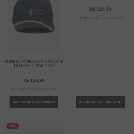
R$
129
,
90
Em até
4
x
R$
32
,
47
sem juros
BONÉ ESTAMPADO ALEATORY É
DO BRASIL MARINHO
R$
129
,
90
Em até
4
x
R$
32
,
47
sem juros
ADICIONAR AO CARRINHO
ADICIONAR AO CARRINHO
-30%