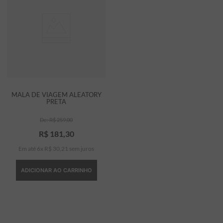
MALA DE VIAGEM ALEATORY
PRETA
R$
259
,
00
R$
181
,
30
Em até
6
x
R$
30
,
21
sem juros
ADICIONAR AO CARRINHO