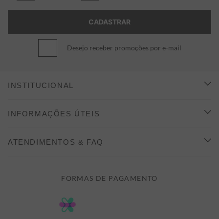
Desejo receber promoções por e-mail
INSTITUCIONAL
CONHEÇA A ALEATORY
INFORMAÇÕES ÚTEIS
INDICAÇÃO E DESCONTO
COMO COMPRAR
ATENDIMENTOS & FAQ
PRAZOS DE ENTREGA
FALE CONOSCO
FORMAS DE PAGAMENTO
FORMAS DE PAGAMENTO
DÚVIDAS
POLÍTICA DE PRIVACIDADE
MINHA CONTA
TROCAS E DEVOLUÇÕES