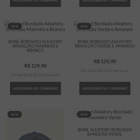
ADICIONAR AO CARRINHO
ADICIONAR AO CARRINHO
NEW
NEW
BONÉ BORDADO ALEATORY
BONÉ BORDADO ALEATORY
BRASILZÃO MARINHO E
BRASILZÃO VERDE E AMARELO
BRANCO
R$
129
,
90
R$
129
,
90
Em até
4
x
R$
32
,
47
sem juros
Em até
4
x
R$
32
,
47
sem juros
ADICIONAR AO CARRINHO
ADICIONAR AO CARRINHO
NEW
NEW
BONÉ ALEATORY BORDADO
BANDEIRA VERDE