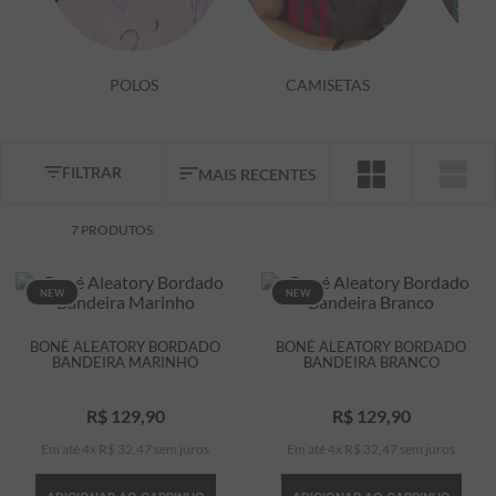
7
º
bermuda
8
º
manga longa
POLOS
CAMISETAS
9
º
kids
10
º
piquet
FILTRAR
MAIS RECENTES
7
PRODUTOS
NEW
NEW
BONÉ ALEATORY BORDADO
BONÉ ALEATORY BORDADO
BANDEIRA MARINHO
BANDEIRA BRANCO
R$
129
,
90
R$
129
,
90
Em até
4
x
R$
32
,
47
sem juros
Em até
4
x
R$
32
,
47
sem juros