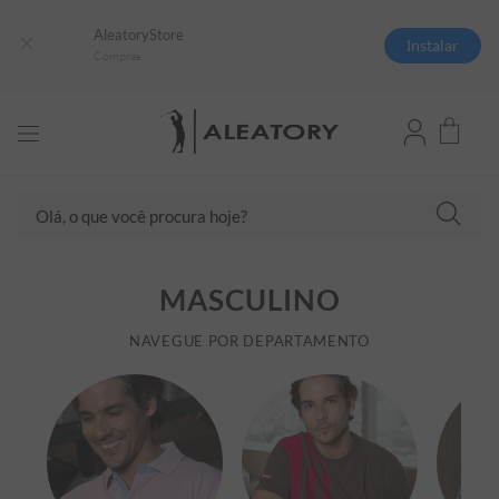
AleatoryStore
Instalar
Compras
Olá, o que você procura hoje?
TERMOS MAIS BUSCADOS
MASCULINO
1
º
camisas polo
2
º
camiseta listrada
NAVEGUE POR DEPARTAMENTO
3
º
boné
4
º
camiseta
5
º
pima
6
º
jaqueta