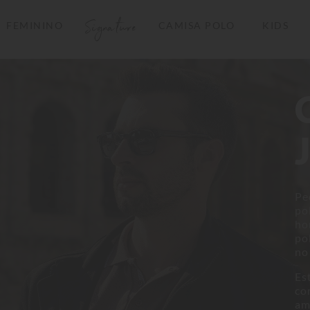
Signature
FEMININO
CAMISA POLO
KIDS
TERMOS MAIS BUSCADOS
1
º
camisas polo
2
º
camiseta listrada
3
º
boné
4
º
jaqueta
5
º
camiseta
Pe
6
º
pima
po
ho
7
º
bermuda
po
8
º
kids
no
9
º
manga longa
Es
co
10
º
piquet
am