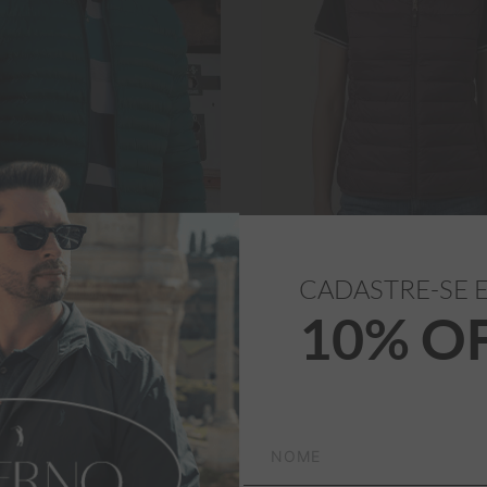
ONAR AO CARRINHO
ADICIONAR AO CARR
CADASTRE-SE 
10% O
 ALEATORY SMART VERDE
COLETE ALEATORY FEMININO NY
VINHO
R$
449
,
00
R$
379
,
00
R$
314
,
30
R$
303
,
20
té
10
x
R$
31
,
43
sem juros
Em até
10
x
R$
30
,
32
sem jur