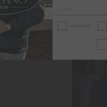
MASCULINO
s e Mochilas Aleatory
GG
M
G
GG
ONAR AO CARRINHO
ADICIONAR AO CARR