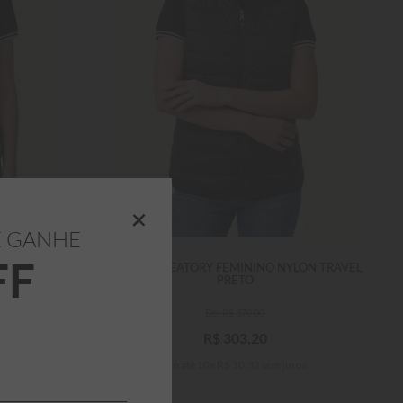
INHO
ADICIONAR AO CARRINHO
+
E GANHE
FF
LON TRAVEL
COLETE ALEATORY FEMININO NYLON TRAVEL
PRETO
R$
379
,
00
R$
303
,
20
os
Em até
10
x
R$
30
,
32
sem juros