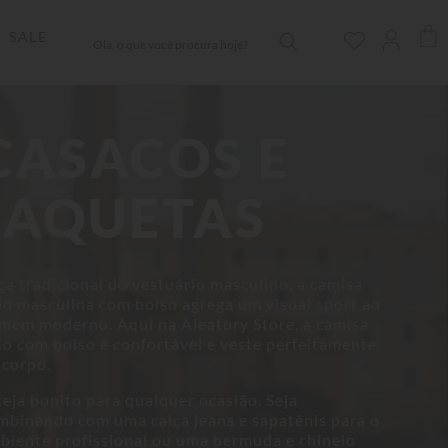
Olá, o que você procura hoje?
SALE
CASACOS E
JAQUETAS
ça tradicional do vestuário masculino, a camisa
lo masculina com bolso agrega um visual sport ao
mem moderno. Aqui na Aleatory Store, a camisa
lo com bolso é confortável e veste perfeitamente
 corpo.
teja bonito para qualquer ocasião. Seja
mbinando com uma calça jeans e sapatênis para o
biente profissional ou uma bermuda e chinelo