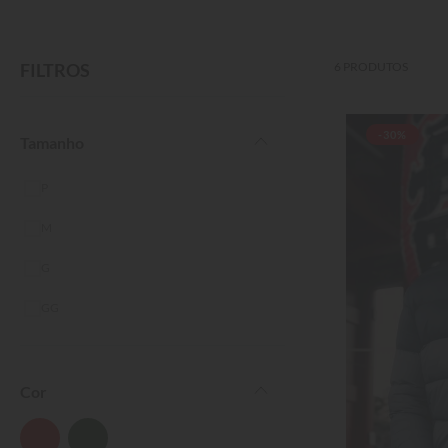
FILTROS
6
PRODUTOS
-30%
Tamanho
P
M
G
GG
Cor Filtro