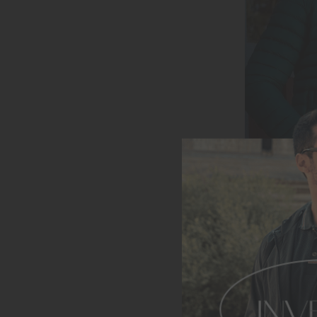
ADICI
JAQUETA
Em a