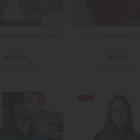
EATORY BOMBER HOT CHUMBO
JAQUETA ALEATORY SMART V
R$
439
,
00
R$
449
,
00
R$
307
,
30
R$
314
,
30
té
10
x
R$
30
,
73
sem juros
Em até
10
x
R$
31
,
43
sem jur
-20%
P
GG